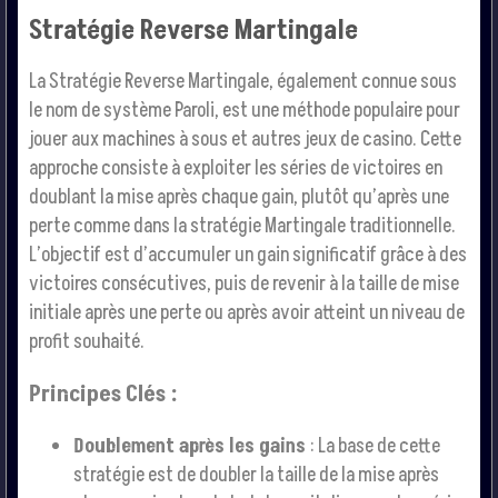
Stratégie Reverse Martingale
La Stratégie Reverse Martingale, également connue sous
le nom de système Paroli, est une méthode populaire pour
jouer aux machines à sous et autres jeux de casino. Cette
approche consiste à exploiter les séries de victoires en
doublant la mise après chaque gain, plutôt qu’après une
perte comme dans la stratégie Martingale traditionnelle.
L’objectif est d’accumuler un gain significatif grâce à des
victoires consécutives, puis de revenir à la taille de mise
initiale après une perte ou après avoir atteint un niveau de
profit souhaité.
Principes Clés :
Doublement après les gains
: La base de cette
stratégie est de doubler la taille de la mise après