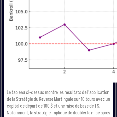
Le tableau ci-dessus montre les résultats de l’application
de la Stratégie du Reverse Martingale sur 10 tours avec un
capital de départ de 100 $ et une mise de base de 1 $.
Notamment, la stratégie implique de doubler la mise après