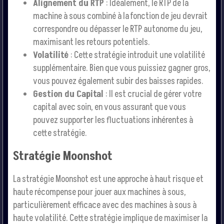
Alignement du RTP
: Idéalement, le RTP de la
machine à sous combiné à la fonction de jeu devrait
correspondre ou dépasser le RTP autonome du jeu,
maximisant les retours potentiels.
Volatilité
: Cette stratégie introduit une volatilité
supplémentaire. Bien que vous puissiez gagner gros,
vous pouvez également subir des baisses rapides.
Gestion du Capital
: Il est crucial de gérer votre
capital avec soin, en vous assurant que vous
pouvez supporter les fluctuations inhérentes à
cette stratégie.
Stratégie Moonshot
La stratégie Moonshot est une approche à haut risque et
haute récompense pour jouer aux machines à sous,
particulièrement efficace avec des machines à sous à
haute volatilité. Cette stratégie implique de maximiser la