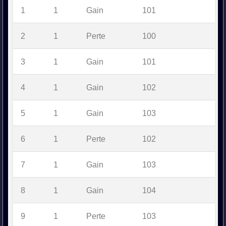
1
1
Gain
101
2
1
Perte
100
3
1
Gain
101
4
1
Gain
102
5
1
Gain
103
6
1
Perte
102
7
1
Gain
103
8
1
Gain
104
9
1
Perte
103