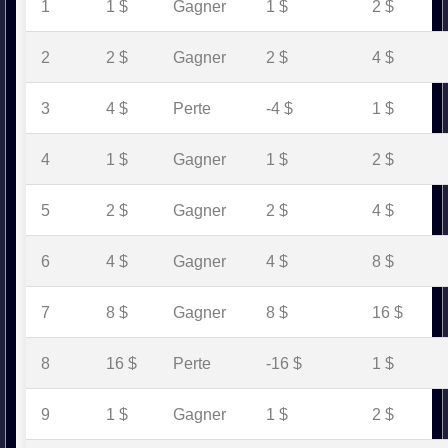
1
1 $
Gagner
1 $
2 $
2
2 $
Gagner
2 $
4 $
3
4 $
Perte
-4 $
1 $
4
1 $
Gagner
1 $
2 $
5
2 $
Gagner
2 $
4 $
6
4 $
Gagner
4 $
8 $
7
8 $
Gagner
8 $
16 $
8
16 $
Perte
-16 $
1 $
9
1 $
Gagner
1 $
2 $