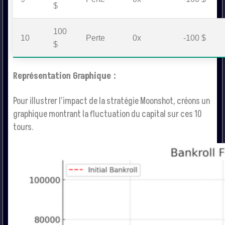
$
100
10
Perte
0x
-100 $
$
Représentation Graphique :
Pour illustrer l’impact de la stratégie Moonshot, créons un
graphique montrant la fluctuation du capital sur ces 10
tours.