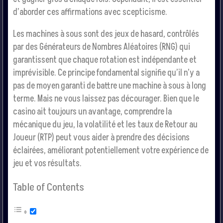
d’aborder ces affirmations avec scepticisme.
Les machines à sous sont des jeux de hasard, contrôlés
par des Générateurs de Nombres Aléatoires (RNG) qui
garantissent que chaque rotation est indépendante et
imprévisible. Ce principe fondamental signifie qu’il n’y a
pas de moyen garanti de battre une machine à sous à long
terme. Mais ne vous laissez pas décourager. Bien que le
casino ait toujours un avantage, comprendre la
mécanique du jeu, la volatilité et les taux de Retour au
Joueur (RTP) peut vous aider à prendre des décisions
éclairées, améliorant potentiellement votre expérience de
jeu et vos résultats.
Table of Contents