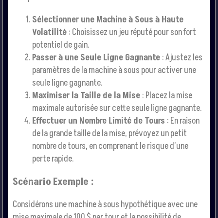
Sélectionner une Machine à Sous à Haute
Volatilité
: Choisissez un jeu réputé pour son fort
potentiel de gain.
Passer à une Seule Ligne Gagnante
: Ajustez les
paramètres de la machine à sous pour activer une
seule ligne gagnante.
Maximiser la Taille de la Mise
: Placez la mise
maximale autorisée sur cette seule ligne gagnante.
Effectuer un Nombre Limité de Tours
: En raison
de la grande taille de la mise, prévoyez un petit
nombre de tours, en comprenant le risque d’une
perte rapide.
Scénario Exemple :
Considérons une machine à sous hypothétique avec une
mise maximale de 100 $ par tour et la possibilité de