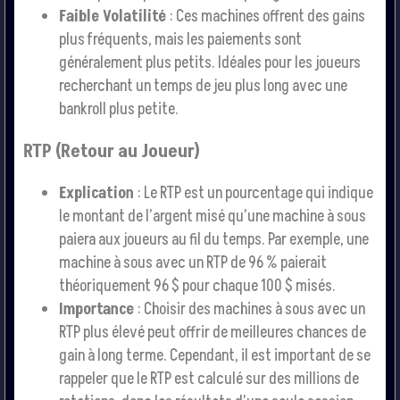
Faible Volatilité
: Ces machines offrent des gains
plus fréquents, mais les paiements sont
généralement plus petits. Idéales pour les joueurs
recherchant un temps de jeu plus long avec une
bankroll plus petite.
RTP (Retour au Joueur)
Explication
: Le RTP est un pourcentage qui indique
le montant de l’argent misé qu’une machine à sous
paiera aux joueurs au fil du temps. Par exemple, une
machine à sous avec un RTP de 96 % paierait
théoriquement 96 $ pour chaque 100 $ misés.
Importance
: Choisir des machines à sous avec un
RTP plus élevé peut offrir de meilleures chances de
gain à long terme. Cependant, il est important de se
rappeler que le RTP est calculé sur des millions de