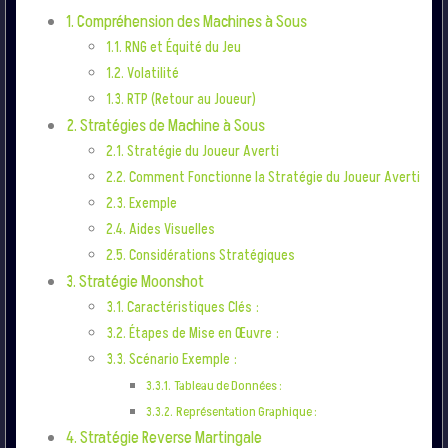
Compréhension des Machines à Sous
RNG et Équité du Jeu
Volatilité
RTP (Retour au Joueur)
Stratégies de Machine à Sous
Stratégie du Joueur Averti
Comment Fonctionne la Stratégie du Joueur Averti
Exemple
Aides Visuelles
Considérations Stratégiques
Stratégie Moonshot
Caractéristiques Clés :
Étapes de Mise en Œuvre :
Scénario Exemple :
Tableau de Données :
Représentation Graphique :
Stratégie Reverse Martingale