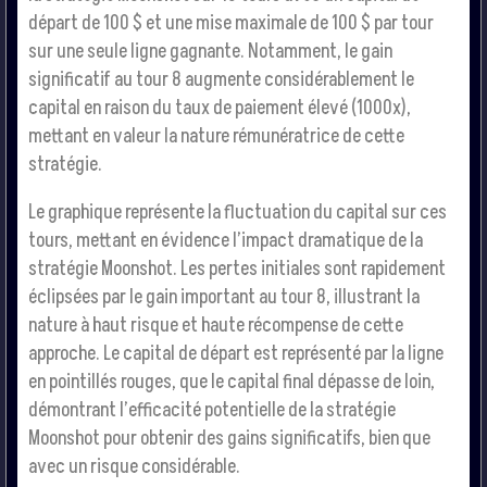
départ de 100 $ et une mise maximale de 100 $ par tour
sur une seule ligne gagnante. Notamment, le gain
significatif au tour 8 augmente considérablement le
capital en raison du taux de paiement élevé (1000x),
mettant en valeur la nature rémunératrice de cette
stratégie.
Le graphique représente la fluctuation du capital sur ces
tours, mettant en évidence l’impact dramatique de la
stratégie Moonshot. Les pertes initiales sont rapidement
éclipsées par le gain important au tour 8, illustrant la
nature à haut risque et haute récompense de cette
approche. Le capital de départ est représenté par la ligne
en pointillés rouges, que le capital final dépasse de loin,
démontrant l’efficacité potentielle de la stratégie
Moonshot pour obtenir des gains significatifs, bien que
avec un risque considérable.