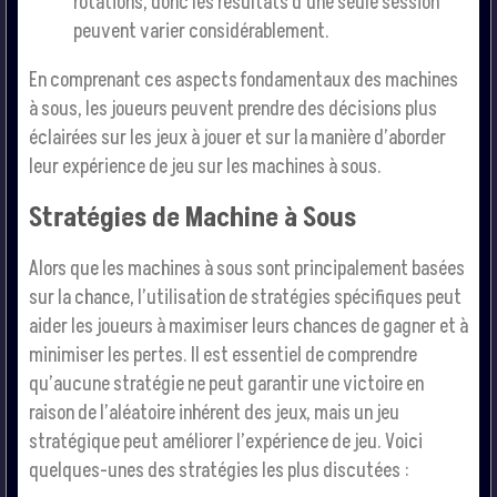
rotations, donc les résultats d’une seule session
peuvent varier considérablement.
En comprenant ces aspects fondamentaux des machines
à sous, les joueurs peuvent prendre des décisions plus
éclairées sur les jeux à jouer et sur la manière d’aborder
leur expérience de jeu sur les machines à sous.
Stratégies de Machine à Sous
Alors que les machines à sous sont principalement basées
sur la chance, l’utilisation de stratégies spécifiques peut
aider les joueurs à maximiser leurs chances de gagner et à
minimiser les pertes. Il est essentiel de comprendre
qu’aucune stratégie ne peut garantir une victoire en
raison de l’aléatoire inhérent des jeux, mais un jeu
stratégique peut améliorer l’expérience de jeu. Voici
quelques-unes des stratégies les plus discutées :