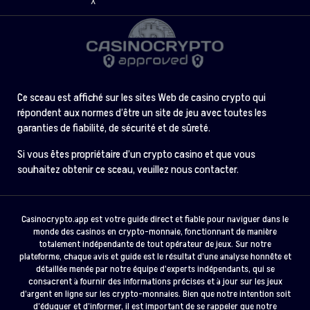
X
Ce sceau est affiché sur les sites Web de casino crypto qui
répondent aux normes d’être un site de jeu avec toutes les
garanties de fiabilité, de sécurité et de sûreté.
Si vous êtes propriétaire d’un crypto casino et que vous
souhaitez obtenir ce sceau, veuillez nous contacter.
Casinocrypto.app est votre guide direct et fiable pour naviguer dans le
monde des casinos en crypto-monnaie, fonctionnant de manière
totalement indépendante de tout opérateur de jeux. Sur notre
plateforme, chaque avis et guide est le résultat d’une analyse honnête et
détaillée menée par notre équipe d’experts indépendants, qui se
consacrent à fournir des informations précises et à jour sur les jeux
d’argent en ligne sur les crypto-monnaies. Bien que notre intention soit
d’éduquer et d’informer, il est important de se rappeler que notre