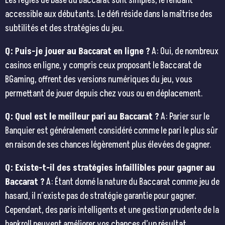
Les règles de base du Baccarat sont simples, le rendant
accessible aux débutants. Le défi réside dans la maîtrise des
subtilités et des stratégies du jeu.
Q: Puis-je jouer au Baccarat en ligne ?
A: Oui, de nombreux
casinos en ligne, y compris ceux proposant le Baccarat de
BGaming, offrent des versions numériques du jeu, vous
permettant de jouer depuis chez vous ou en déplacement.
Q: Quel est le meilleur pari au Baccarat ?
A: Parier sur le
Banquier est généralement considéré comme le pari le plus sûr
en raison de ses chances légèrement plus élevées de gagner.
Q: Existe-t-il des stratégies infaillibles pour gagner au
Baccarat ?
A: Étant donné la nature du Baccarat comme jeu de
hasard, il n’existe pas de stratégie garantie pour gagner.
Cependant, des paris intelligents et une gestion prudente de la
bankroll peuvent améliorer vos chances d’un résultat