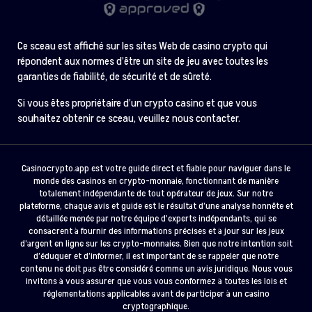
Ce sceau est affiché sur les sites Web de casino crypto qui
répondent aux normes d’être un site de jeu avec toutes les
garanties de fiabilité, de sécurité et de sûreté.
Si vous êtes propriétaire d’un crypto casino et que vous
souhaitez obtenir ce sceau, veuillez nous contacter.
Casinocrypto.app est votre guide direct et fiable pour naviguer dans le
monde des casinos en crypto-monnaie, fonctionnant de manière
totalement indépendante de tout opérateur de jeux. Sur notre
plateforme, chaque avis et guide est le résultat d’une analyse honnête et
détaillée menée par notre équipe d’experts indépendants, qui se
consacrent à fournir des informations précises et à jour sur les jeux
d’argent en ligne sur les crypto-monnaies. Bien que notre intention soit
d’éduquer et d’informer, il est important de se rappeler que notre
contenu ne doit pas être considéré comme un avis juridique. Nous vous
invitons à vous assurer que vous vous conformez à toutes les lois et
réglementations applicables avant de participer à un casino
cryptographique.