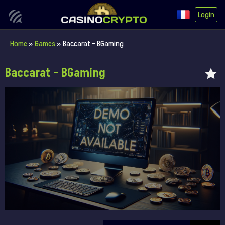
Login
Home
»
Games
»
Baccarat – BGaming
Baccarat – BGaming