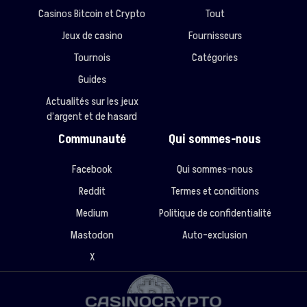
Casinos Bitcoin et Crypto
Tout
Jeux de casino
Fournisseurs
Tournois
Catégories
Guides
Actualités sur les jeux
d’argent et de hasard
Communauté
Qui sommes-nous
Facebook
Qui sommes-nous
Reddit
Termes et conditions
Medium
Politique de confidentialité
Mastodon
Auto-exclusion
X