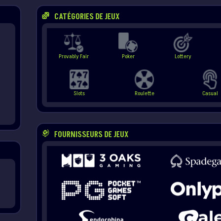
élange de paris sportifs et de jeux de casino. Elle opère sous une licence 
CATÉGORIES DE JEUX
rité pour ses utilisateurs.
cryptomonnaies et les monnaies fiduciaires
, accueillant une large b
es que le Bitcoin, l'Ethereum et le Litecoin, ou des monnaies fiduciaires tr
Provably Fair
Poker
Lottery
arge gamme d'options de paris sur environ 25 sports, y compris le football,
Slots
Roulette
Casual
 les résultats d'émissions de télévision.
tiques
: Il couvre des sports électroniques populaires tels que League of 
ation des paris en direct sur les jeux.
e une grande variété de jeux, y compris des machines à sous, du blackjack,
FOURNISSEURS DE JEUX
limentés par des fournisseurs de premier plan comme Evolution Gaming, ga
é
accessible sur les plateformes de bureau et mobiles, garantissant une expé
aire.
onçue pour être conviviale, avec une mise en page simple et intuitive qui f