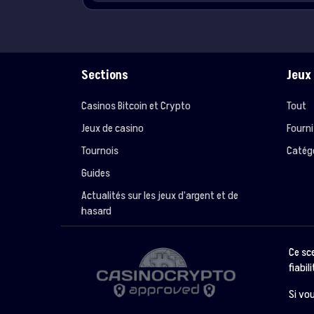
Bonus Bitcoin
: Choisir Bitcoin comme mét
nécessite de remplir certaines conditions p
Bonus Quotidiens
: Le casino propose des
régulièrement les joueurs pour leur fidélité.
Sections
Jeux
Casinos Bitcoin et Crypto
Tout
Jeux de casino
Fourni
Tournois
Catég
Guides
Actualités sur les jeux d’argent et de
hasard
Ce sc
fiabil
Si vo