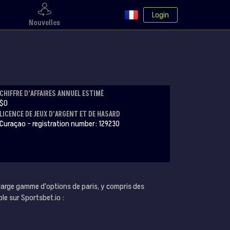
Login
Nouvelles
CHIFFRE D’AFFAIRES ANNUEL ESTIMÉ
$0
LICENCE DE JEUX D’ARGENT ET DE HASARD
Curaçao - registration number: 129230
 large gamme d'options de paris, y compris des
le sur Sportsbet.io :