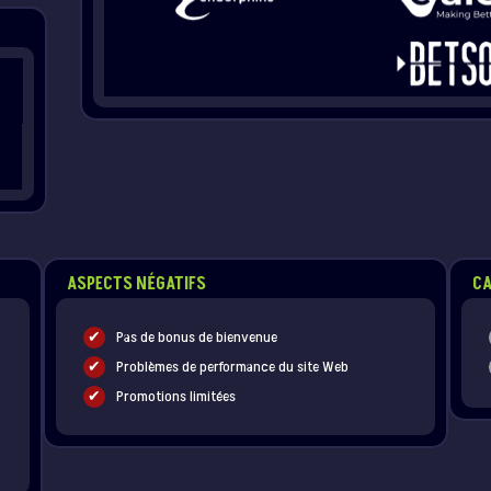
se le cryptage SSL et l'authentification à deux facteurs pour garantir la s
t client robuste via chat en direct et e-mail, disponible 24h/24 pour aider
ons
ions pour les nouveaux et les anciens clients. Voici un aperçu de certai
ASPECTS NÉGATIFS
CA
pas de bonus de bienvenue traditionnel pour les paris sportifs, Sportsbet.
entation de 10% jusqu'à 5 mBTC sur les gains des jeux de machines à so
après l'inscription. Ce bonus est sans condition de mise, ce qui signifie 
Pas de bonus de bienvenue
iques comme l'IPL, Sportsbet.io propose des paris gratuits. En optant po
Problèmes de performance du site Web
it d'une valeur de 0,5 mBTC si votre équipe gagne. Le pari qualificatif do
Promotions limitées
promotion offre des cotes améliorées sur certains marchés tout au long de 
 aux sports et aux sports virtuels. Ces boosts peuvent augmenter considér
o propose des bonus de remboursement pour aider à atténuer les pertes. C
rtes quotidiennes, hebdomadaires ou mensuelles au casino.