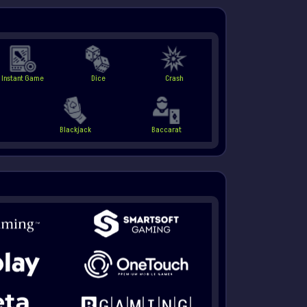
de l'
Autorité des jeux de Curaçao
,
ase d'utilisateurs. Vous pouvez jouer et parier en
aditionnelles en fonction de votre région.
Instant Game
Dice
Crash
 le basketball et le cricket, ainsi que des sports
Blackjack
Baccarat
Legends, Overwatch et Call of Duty. Cela inclut des
 de la roulette et des jeux avec croupiers en
rantissant des expériences de jeu immersives et de
rience fluide sur tous les appareils sans avoir
acilite la navigation et le jeu.