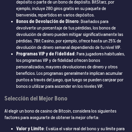
depósito o parte de un bono de depósito. BitStarz, por
ejemplo, incluye 280 giros gratis en su paquete de
bienvenida, repartidos en varios depósitos.
Bonos de Devolución de Dinero
: Diseñados para
devolverte un porcentaje de tus pérdidas, los bonos de
devolución de dinero pueden mitigar significativamente las
pérdidas. 7Bit Casino, por ejemplo, ofrece hasta un 25% de
devolución de dinero semanal dependiendo de tu nivel VIP.
Programas VIP y de Fidelidad
: Para jugadores habituales,
los programas VIP y de fidelidad ofrecen bonos
personalizados, mayores devoluciones de dinero y otros
beneficios. Los programas generalmente implican acumular
puntos a través del juego, que luego se pueden canjear por
bonos o utilizar para ascender en los niveles VIP.
Selección del Mejor Bono
Al elegir un bono de casino de Bitcoin, considera los siguientes
factores para asegurarte de obtener la mejor oferta:
Valor y Límite
: Evalúa el valor real del bono y su límite para