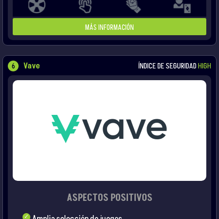
MÁS INFORMACIÓN
6
Vave
ÍNDICE DE SEGURIDAD
HIGH
ASPECTOS POSITIVOS