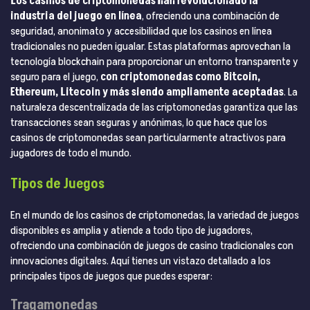
Los casinos de criptomonedas han revolucionado la
industria del juego en línea
, ofreciendo una combinación de
seguridad, anonimato y accesibilidad que los casinos en línea
tradicionales no pueden igualar. Estas plataformas aprovechan la
tecnología blockchain para proporcionar un entorno transparente y
seguro para el juego,
con criptomonedas como Bitcoin,
Ethereum, Litecoin y más siendo ampliamente aceptadas
. La
naturaleza descentralizada de las criptomonedas garantiza que las
transacciones sean seguras y anónimas, lo que hace que los
casinos de criptomonedas sean particularmente atractivos para
jugadores de todo el mundo.
Tipos de Juegos
En el mundo de los casinos de criptomonedas, la variedad de juegos
disponibles es amplia y atiende a todo tipo de jugadores,
ofreciendo una combinación de juegos de casino tradicionales con
innovaciones digitales. Aquí tienes un vistazo detallado a los
principales tipos de juegos que puedes esperar:
Tragamonedas