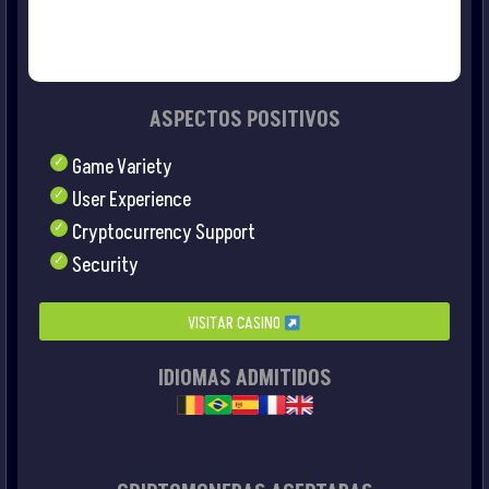
ASPECTOS POSITIVOS
Game Variety
User Experience
Cryptocurrency Support
Security
VISITAR CASINO
IDIOMAS ADMITIDOS