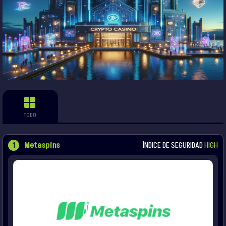
TODO
1
Metaspins
ÍNDICE DE SEGURIDAD
HIGH