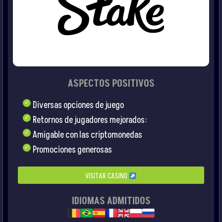
ASPECTOS POSITIVOS
Diversas opciones de juego
Retornos de jugadores mejorados:
Amigable con las criptomonedas
Promociones generosas
VISITAR CASINO
IDIOMAS ADMITIDOS