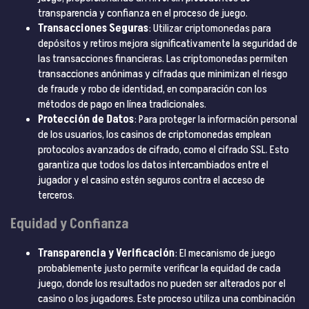
transparencia y confianza en el proceso de juego.
Transacciones Seguras
: Utilizar criptomonedas para
depósitos y retiros mejora significativamente la seguridad de
las transacciones financieras. Las criptomonedas permiten
transacciones anónimas y cifradas que minimizan el riesgo
de fraude y robo de identidad, en comparación con los
métodos de pago en línea tradicionales.
Protección de Datos
: Para proteger la información personal
de los usuarios, los casinos de criptomonedas emplean
protocolos avanzados de cifrado, como el cifrado SSL. Esto
garantiza que todos los datos intercambiados entre el
jugador y el casino estén seguros contra el acceso de
terceros.
Equidad y Confianza
Transparencia y Verificación
: El mecanismo de juego
probablemente justo permite verificar la equidad de cada
juego, donde los resultados no pueden ser alterados por el
casino o los jugadores. Este proceso utiliza una combinación