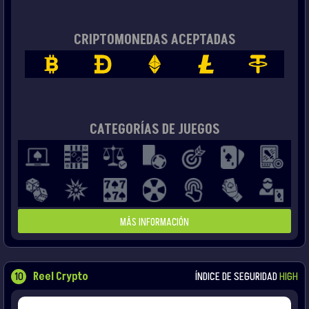
CRIPTOMONEDAS ACEPTADAS
CATEGORÍAS DE JUEGOS
MÁS INFORMACIÓN
10
Reel Crypto
ÍNDICE DE SEGURIDAD
HIGH