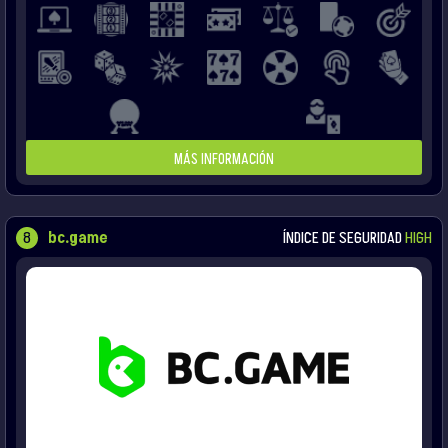
MÁS INFORMACIÓN
8
bc.game
ÍNDICE DE SEGURIDAD
HIGH