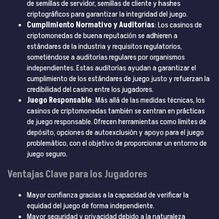
de semillas de servidor, semillas de cliente y hashes
criptográficos para garantizar la integridad del juego.
Cumplimiento Normativo y Auditorías
: Los casinos de
criptomonedas de buena reputación se adhieren a
estándares de la industria y requisitos regulatorios,
sometiéndose a auditorías regulares por organismos
independientes. Estas auditorías ayudan a garantizar el
cumplimiento de los estándares de juego justo y refuerzan la
credibilidad del casino entre los jugadores.
Juego Responsable
: Más allá de las medidas técnicas, los
casinos de criptomonedas también se centran en prácticas
de juego responsable. Ofrecen herramientas como límites de
depósito, opciones de autoexclusión y apoyo para el juego
problemático, con el objetivo de proporcionar un entorno de
juego seguro.
Ventajas Clave para los Jugadores
Mayor confianza gracias a la capacidad de verificar la
equidad del juego de forma independiente.
Mayor seguridad y privacidad debido a la naturaleza