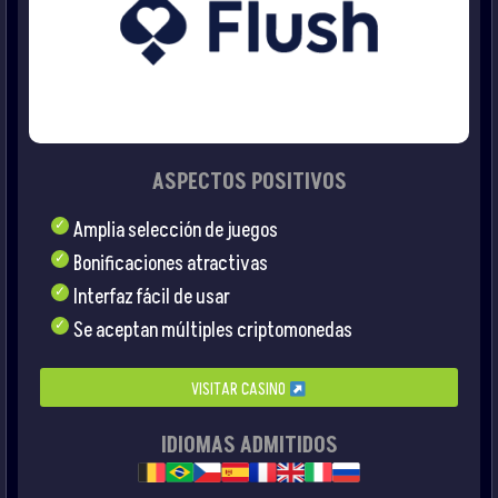
ASPECTOS POSITIVOS
Amplia selección de juegos
Bonificaciones atractivas
Interfaz fácil de usar
Se aceptan múltiples criptomonedas
VISITAR CASINO
IDIOMAS ADMITIDOS