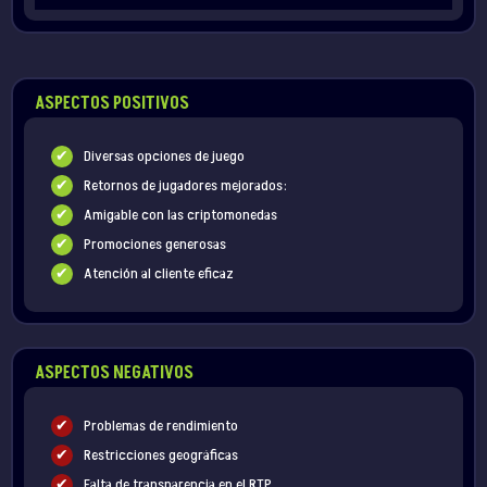
electrizante. Stake.com presenta títulos únicos como Monopoly Big
Baller Live y Crazy Time Live, combinando la emoción de las ganancias
de casino con la emoción de participar en un programa de juegos en
vivo.
ASPECTOS POSITIVOS
Tragamonedas de Jackpot
Diversas opciones de juego
Si buscas grandes ganancias, la categoría de tragamonedas de
Retornos de jugadores mejorados:
jackpot es tu destino. Con 41 juegos que ofrecen jackpots
Amigable con las criptomonedas
progresivos y fijos, el próximo gran pago está siempre a solo un giro
Promociones generosas
de distancia.
Atención al cliente eficaz
Juegos de Mesa
Stake.com honra la tradición de los juegos de casino con una
selección completa de juegos de mesa. Clásicos como
Blackjack
,
ASPECTOS NEGATIVOS
Ruleta
y
Baccarat
están disponibles en múltiples variantes,
ofreciendo tanto reglas tradicionales como giros innovadores para
Problemas de rendimiento
mantener viva la emoción del juego.
Restricciones geográficas
Originales de Stake
Falta de transparencia en el RTP