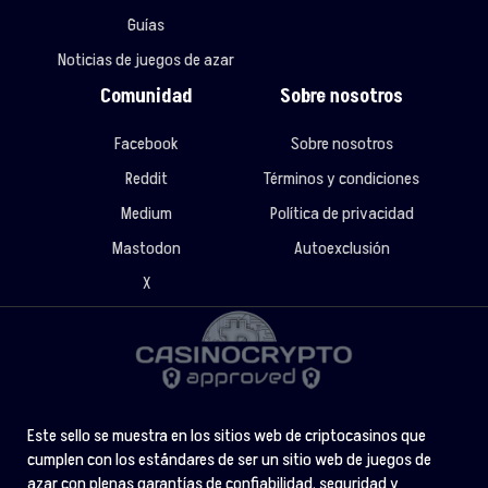
opciones de pago disponibles en Stake.com, destacando la
Guías
flexibilidad de la plataforma y la conveniencia que ofrece a los
Noticias de juegos de azar
usuarios en todo el mundo. Desde una amplia selección de
criptomonedas hasta transacciones con moneda fiduciaria
Comunidad
Sobre nosotros
tradicional, Stake.com acomoda un amplio espectro de preferencias
bancarias.
Facebook
Sobre nosotros
Criptomonedas Aceptadas
Reddit
Términos y condiciones
Medium
Política de privacidad
A la vanguardia de los juegos digitales, Stake.com admite una amplia
Mastodon
Autoexclusión
lista de criptomonedas, lo que permite transacciones seguras,
rápidas y anónimas. Los usuarios pueden depositar, jugar y retirar
X
utilizando criptomonedas populares como Bitcoin (BTC), Ethereum
(ETH), Litecoin (LTC) y muchas otras. Este compromiso con la moneda
digital no solo simplifica las transacciones, sino que también se
alinea con las preferencias de la base de usuarios tecnológicamente
avanzados.
Este sello se muestra en los sitios web de criptocasinos que
Proceso de Depósito y Retiro
cumplen con los estándares de ser un sitio web de juegos de
azar con plenas garantías de confiabilidad, seguridad y
Stake.com ha simplificado el proceso de depósito y retiro para