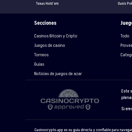
Texas Hold`em
Oasis Po
Secciones
Jueg
Casinos Bitcoin y Cripto
Todo
Juegos de casino
Prove
Torneos
Categ
Guías
Noticias de juegos de azar
Este 
plena
Si er
Casinocrypto.app es su guía directa y confiable para naveg