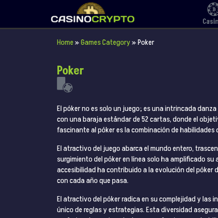
Casi
Home
»
Games Category
»
Poker
Poker
El póker no es solo un juego; es una intrincada danza 
con una baraja estándar de 52 cartas, donde el objeti
fascinante al póker es la combinación de habilidades
El atractivo del juego abarca el mundo entero, trascen
surgimiento del póker en línea solo ha amplificado su
accesibilidad ha contribuido a la evolución del póke
con cada año que pasa.
El atractivo del póker radica en su complejidad y las 
único de reglas y estrategias. Esta diversidad asegur