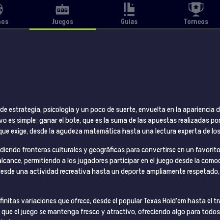
nos
Juegos
Guías
Torneos
de estrategia, psicología y un poco de suerte, envuelta en la apariencia d
vo es simple: ganar el bote, que es la suma de las apuestas realizadas p
 que exige, desde la agudeza matemática hasta una lectura experta de lo
diendo fronteras culturales y geográficas para convertirse en un favorito
 alcance, permitiendo a los jugadores participar en el juego desde la co
r desde una actividad recreativa hasta un deporte ampliamente respetado
infinitas variaciones que ofrece, desde el popular Texas Hold’em hasta el 
a que el juego se mantenga fresco y atractivo, ofreciendo algo para todos