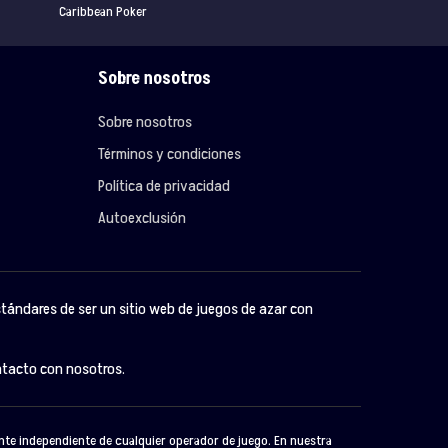
Caribbean Poker
Sobre nosotros
Sobre nosotros
Términos y condiciones
Política de privacidad
Autoexclusión
stándares de ser un sitio web de juegos de azar con
ontacto con nosotros.
te independiente de cualquier operador de juego. En nuestra