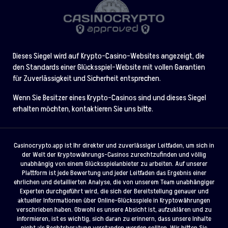
Dieses Siegel wird auf Krypto-Casino-Websites angezeigt, die
den Standards einer Glücksspiel-Website mit vollen Garantien
für Zuverlässigkeit und Sicherheit entsprechen.
Wenn Sie Besitzer eines Krypto-Casinos sind und dieses Siegel
erhalten möchten, kontaktieren Sie uns bitte.
Casinocrypto.app ist Ihr direkter und zuverlässiger Leitfaden, um sich in
der Welt der Kryptowährungs-Casinos zurechtzufinden und völlig
unabhängig von einem Glücksspielanbieter zu arbeiten. Auf unserer
Plattform ist jede Bewertung und jeder Leitfaden das Ergebnis einer
ehrlichen und detaillierten Analyse, die von unserem Team unabhängiger
Experten durchgeführt wird, die sich der Bereitstellung genauer und
aktueller Informationen über Online-Glücksspiele in Kryptowährungen
verschrieben haben. Obwohl es unsere Absicht ist, aufzuklären und zu
informieren, ist es wichtig, sich daran zu erinnern, dass unsere Inhalte
nicht als Rechtsberatung verstanden werden sollten. Wir bitten Sie