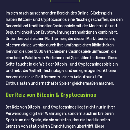
Im sich rasch ausdehnenden Bereich des Online-Glücksspiels
haben Bitcoin- und Kryptocasinos eine Nische geschaffen, die den
Nervenkitzel traditioneller Casinospiele mit der Modernität und
Bequemlichkeit von Kryptowährungstransaktionen kombiniert.
Unter den zahlreichen Plattformen, die diesen Markt bedienen,
stechen einige wenige durch ihre umfangreichen Bibliotheken
hervor, die über 5000 verschiedene Casinospiele umfassen, die
eine breite Palette von Vorlieben und Spielstilen bedienen. Diese
Seite taucht in die Welt der Bitcoin- und Kryptocasinospiele ein
und hebt die Vielfalt, Technologie und einzigartigen Funktionen
hervor, die diese Plattformen zu einem Anlaufpunkt für
Enthusiasten und ernsthafte Spieler gleichermaßen machen.
Der Reiz von Bitcoin & Kryptocasinos
Der Reiz von Bitcoin- und Kryptocasinos liegt nicht nur in ihrer
Verwendung digitaler Währungen, sondern auch im breiteren
Spektrum der Spiele, die sie anbieten, das die traditionellen
Grenzen von stationären Einrichtungen übertrifft. Diese