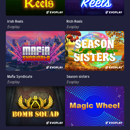
Irish Reels
Rich Reels
Evoplay
Evoplay
Mafia Syndicate
Season sisters
Evoplay
Evoplay