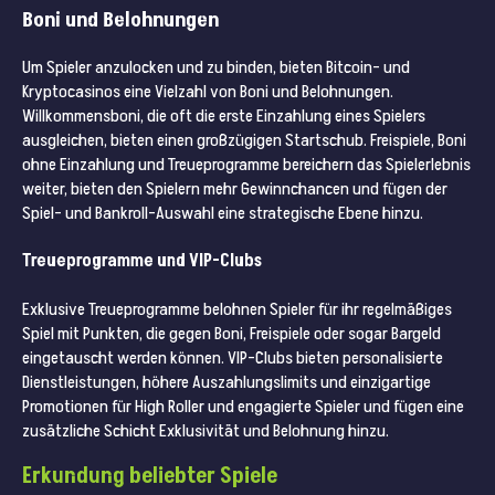
Boni und Belohnungen
Um Spieler anzulocken und zu binden, bieten Bitcoin- und
Kryptocasinos eine Vielzahl von Boni und Belohnungen.
Willkommensboni, die oft die erste Einzahlung eines Spielers
ausgleichen, bieten einen großzügigen Startschub. Freispiele, Boni
ohne Einzahlung und Treueprogramme bereichern das Spielerlebnis
weiter, bieten den Spielern mehr Gewinnchancen und fügen der
Spiel- und Bankroll-Auswahl eine strategische Ebene hinzu.
Treueprogramme und VIP-Clubs
Exklusive Treueprogramme belohnen Spieler für ihr regelmäßiges
Spiel mit Punkten, die gegen Boni, Freispiele oder sogar Bargeld
eingetauscht werden können. VIP-Clubs bieten personalisierte
Dienstleistungen, höhere Auszahlungslimits und einzigartige
Promotionen für High Roller und engagierte Spieler und fügen eine
zusätzliche Schicht Exklusivität und Belohnung hinzu.
Erkundung beliebter Spiele