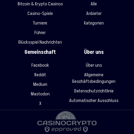
Bitcoin & Krypto Casinos
Alle
Casino-Spiele
Anbieter
Turniere
Kategorien
Führer
Glücksspiel Nachrichten
Gemeinschaft
Über uns
Facebook
Über uns
Reddit
Allgemeine
Geschäftsbedingungen
Medium
Datenschutzrichtlinie
Mastodon
Automatischer Ausschluss
X