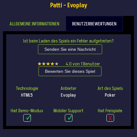
Patti – Evoplay
ALLGEMEINE INFORMATIONEN
BENUTZERBEWERTUNGEN
Ist beim Laden des Spiels ein Fehler aufgetreten?
Senden Sie eine Nachricht
★★★★★
★★★★★
4.0
von
1
Benutzer
Bewerten Sie dieses Spiel
Technologie
Anbieter
Art des Spiels
HTML5
Evoplay
Poker
Hat Demo-Modus
Mobiler Support
Hat Freispiele