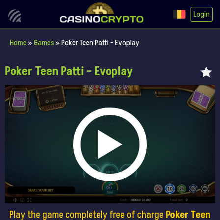
Login
Home
»
Games
»
Poker Teen Patti – Evoplay
Poker Teen Patti – Evoplay
Play the game completely free of charge
Poker Teen