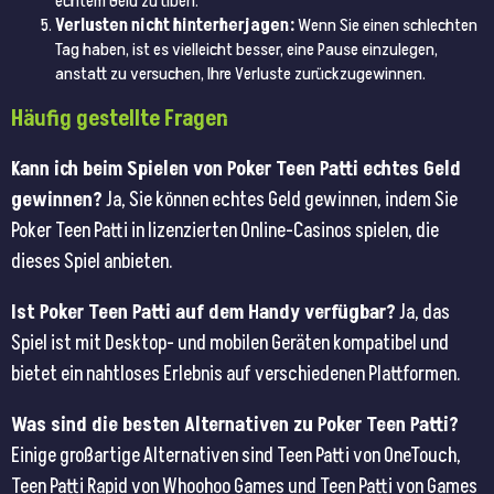
echtem Geld zu üben.
Verlusten nicht hinterherjagen:
Wenn Sie einen schlechten
Tag haben, ist es vielleicht besser, eine Pause einzulegen,
anstatt zu versuchen, Ihre Verluste zurückzugewinnen.
Häufig gestellte Fragen
Kann ich beim Spielen von Poker Teen Patti echtes Geld
gewinnen?
Ja, Sie können echtes Geld gewinnen, indem Sie
Poker Teen Patti in lizenzierten Online-Casinos spielen, die
dieses Spiel anbieten.
Ist Poker Teen Patti auf dem Handy verfügbar?
Ja, das
Spiel ist mit Desktop- und mobilen Geräten kompatibel und
bietet ein nahtloses Erlebnis auf verschiedenen Plattformen.
Was sind die besten Alternativen zu Poker Teen Patti?
Einige großartige Alternativen sind Teen Patti von OneTouch,
Teen Patti Rapid von Whoohoo Games und Teen Patti von Games