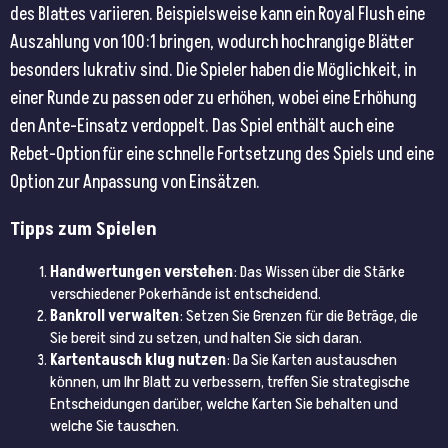
des Blattes variieren. Beispielsweise kann ein Royal Flush eine
Auszahlung von 100:1 bringen, wodurch hochrangige Blätter
besonders lukrativ sind. Die Spieler haben die Möglichkeit, in
einer Runde zu passen oder zu erhöhen, wobei eine Erhöhung
den Ante-Einsatz verdoppelt. Das Spiel enthält auch eine
Rebet-Option für eine schnelle Fortsetzung des Spiels und eine
Option zur Anpassung von Einsätzen.
Tipps zum Spielen
Handwertungen verstehen
: Das Wissen über die Stärke
verschiedener Pokerhände ist entscheidend.
Bankroll verwalten
: Setzen Sie Grenzen für die Beträge, die
Sie bereit sind zu setzen, und halten Sie sich daran.
Kartentausch klug nutzen
: Da Sie Karten austauschen
können, um Ihr Blatt zu verbessern, treffen Sie strategische
Entscheidungen darüber, welche Karten Sie behalten und
welche Sie tauschen.