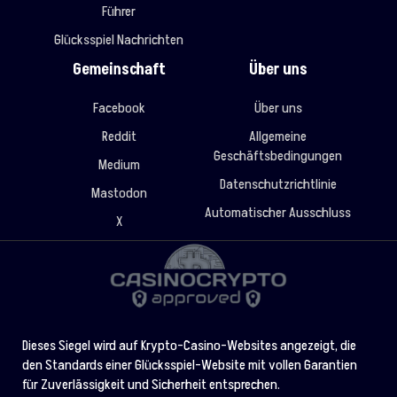
Führer
Glücksspiel Nachrichten
Gemeinschaft
Über uns
Facebook
Über uns
Reddit
Allgemeine
Geschäftsbedingungen
Medium
Datenschutzrichtlinie
Mastodon
Automatischer Ausschluss
X
Dieses Siegel wird auf Krypto-Casino-Websites angezeigt, die
den Standards einer Glücksspiel-Website mit vollen Garantien
für Zuverlässigkeit und Sicherheit entsprechen.