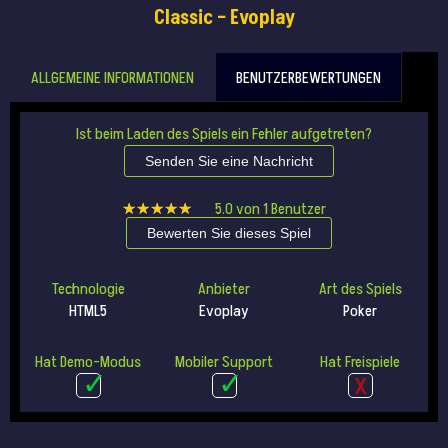
Classic – Evoplay
ALLGEMEINE INFORMATIONEN
BENUTZERBEWERTUNGEN
Ist beim Laden des Spiels ein Fehler aufgetreten?
Senden Sie eine Nachricht
★★★★★
★★★★★
5.0
von
1
Benutzer
Bewerten Sie dieses Spiel
Technologie
Anbieter
Art des Spiels
HTML5
Evoplay
Poker
Hat Demo-Modus
Mobiler Support
Hat Freispiele