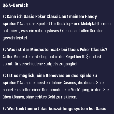
Q&A-Bereich
F: Kann ich Oasis Poker Classic auf meinem Handy
spielen?
A: Ja, das Spiel ist für Desktop- und Mobilplattformen
optimiert, was ein reibungsloses Erlebnis auf allen Geräten
gewährleistet.
F: Was ist der Mindesteinsatz bei Oasis Poker Classic?
A: Der Mindesteinsatz beginnt in der Regel bei 10 $ und ist
somit für verschiedene Budgets zugänglich.
F: Ist es möglich, eine Demoversion des Spiels zu
spielen?
A: Ja, die meisten Online-Casinos, die dieses Spiel
anbieten, stellen einen Demomodus zur Verfügung, in dem Sie
üben können, ohne echtes Geld zu riskieren.
F: Wie funktioniert das Auszahlungssystem bei Oasis