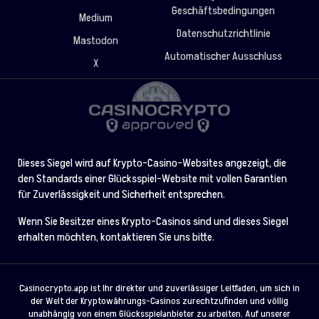
Geschäftsbedingungen
Medium
Datenschutzrichtlinie
Mastodon
Automatischer Ausschluss
X
Dieses Siegel wird auf Krypto-Casino-Websites angezeigt, die
den Standards einer Glücksspiel-Website mit vollen Garantien
für Zuverlässigkeit und Sicherheit entsprechen.
Wenn Sie Besitzer eines Krypto-Casinos sind und dieses Siegel
erhalten möchten, kontaktieren Sie uns bitte.
Casinocrypto.app ist Ihr direkter und zuverlässiger Leitfaden, um sich in
der Welt der Kryptowährungs-Casinos zurechtzufinden und völlig
unabhängig von einem Glücksspielanbieter zu arbeiten. Auf unserer