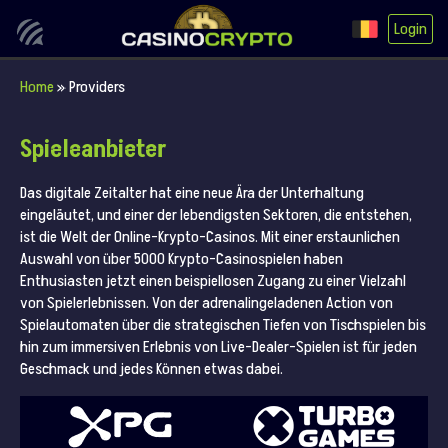
Login
Home
»
Providers
Spieleanbieter
Das digitale Zeitalter hat eine neue Ära der Unterhaltung
eingeläutet, und einer der lebendigsten Sektoren, die entstehen,
ist die Welt der Online-Krypto-Casinos. Mit einer erstaunlichen
Auswahl von über 5000 Krypto-Casinospielen haben
Enthusiasten jetzt einen beispiellosen Zugang zu einer Vielzahl
von Spielerlebnissen. Von der adrenalingeladenen Action von
Spielautomaten über die strategischen Tiefen von Tischspielen bis
hin zum immersiven Erlebnis von Live-Dealer-Spielen ist für jeden
Geschmack und jedes Können etwas dabei.