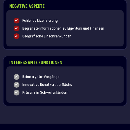
NEGATIVE ASPEKTE
Fehlende Lizenzierung
Begrenzte Informationen zu Eigentum und Finanzen
Geografische Einschränkungen
INTERESSANTE FUNKTIONEN
Reine Krypto-Vorgänge
Innovative Benutzeroberfläche
Präsenz in Schwellenländern