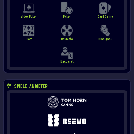
Sprachen, was die Zugänglichkeit für ein globales Publikum erhöht.
Das Casino ist auch für die mobile Nutzung optimiert, sodass Spieler
Video Poker
Poker
Card Game
Spiele auch unterwegs genießen können.
Lizenzierung und Sicherheit:
Eine bemerkenswerte Sorge ist,
dass CasinoBit.io derzeit ohne offizielle Glücksspiellizenz betrieben
Slots
Roulette
Blackjack
wird. Dieses Fehlen könnte für einige Benutzer ein Warnsignal sein,
obwohl das Engagement der Website für die Sicherheit der Benutzer
und faires Spiel in mehreren Bewertungen hervorgehoben wurde.
Baccarat
Kundenbetreuung:
CasinoBit.io bietet rund um die Uhr
Kundensupport per Live-Chat und E-Mail an, um den Benutzern
kontinuierlichen Zugang zu Unterstützung zu bieten, sollten Probleme
SPIELE-ANBIETER
auftreten.