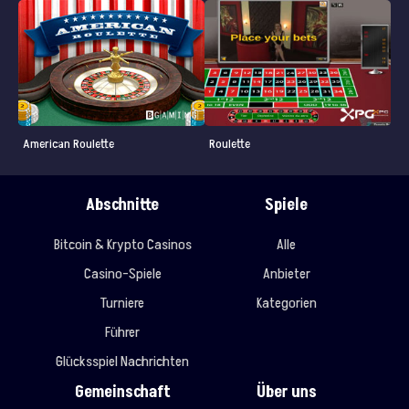
American Roulette
Roulette
Abschnitte
Spiele
Bitcoin & Krypto Casinos
Alle
Casino-Spiele
Anbieter
Turniere
Kategorien
Führer
Glücksspiel Nachrichten
Gemeinschaft
Über uns