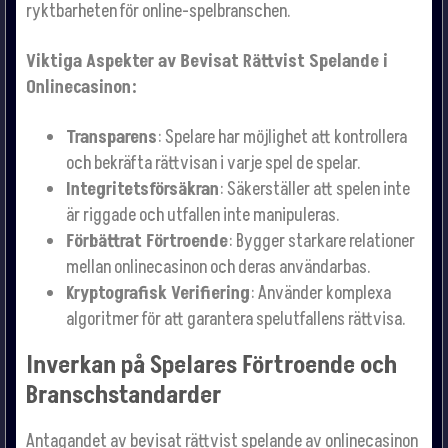
ryktbarheten för online-spelbranschen.
Viktiga Aspekter av Bevisat Rättvist Spelande i
Onlinecasinon:
Transparens
: Spelare har möjlighet att kontrollera
och bekräfta rättvisan i varje spel de spelar.
Integritetsförsäkran
: Säkerställer att spelen inte
är riggade och utfallen inte manipuleras.
Förbättrat Förtroende
: Bygger starkare relationer
mellan onlinecasinon och deras användarbas.
Kryptografisk Verifiering
: Använder komplexa
algoritmer för att garantera spelutfallens rättvisa.
Inverkan på Spelares Förtroende och
Branschstandarder
Antagandet av bevisat rättvist spelande av onlinecasinon