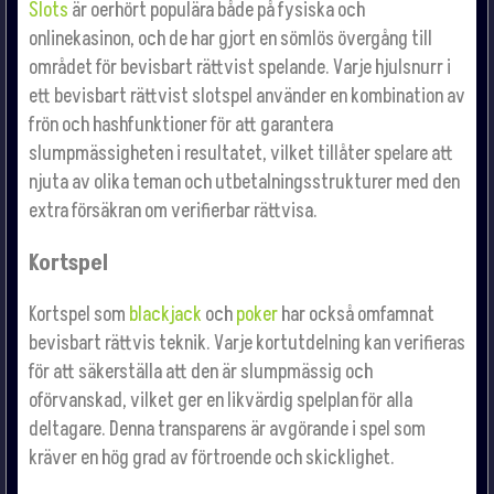
Slots
är oerhört populära både på fysiska och
onlinekasinon, och de har gjort en sömlös övergång till
området för bevisbart rättvist spelande. Varje hjulsnurr i
ett bevisbart rättvist slotspel använder en kombination av
frön och hashfunktioner för att garantera
slumpmässigheten i resultatet, vilket tillåter spelare att
njuta av olika teman och utbetalningsstrukturer med den
extra försäkran om verifierbar rättvisa.
Kortspel
Kortspel som
blackjack
och
poker
har också omfamnat
bevisbart rättvis teknik. Varje kortutdelning kan verifieras
för att säkerställa att den är slumpmässig och
oförvanskad, vilket ger en likvärdig spelplan för alla
deltagare. Denna transparens är avgörande i spel som
kräver en hög grad av förtroende och skicklighet.