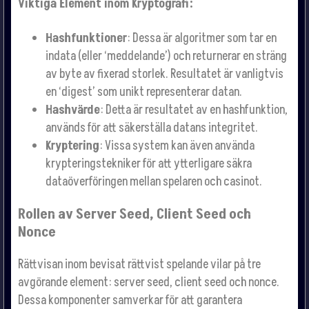
Viktiga Element inom Kryptografi:
Hashfunktioner
: Dessa är algoritmer som tar en
indata (eller ‘meddelande’) och returnerar en sträng
av byte av fixerad storlek. Resultatet är vanligtvis
en ‘digest’ som unikt representerar datan.
Hashvärde
: Detta är resultatet av en hashfunktion,
används för att säkerställa datans integritet.
Kryptering
: Vissa system kan även använda
krypteringstekniker för att ytterligare säkra
dataöverföringen mellan spelaren och casinot.
Rollen av Server Seed, Client Seed och
Nonce
Rättvisan inom bevisat rättvist spelande vilar på tre
avgörande element: server seed, client seed och nonce.
Dessa komponenter samverkar för att garantera