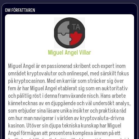
OM FÖRFATTAREN
Miguel Angel Villar
Miguel Angel är en passionerad skribent och expert inom
området kryptovalutor och onlinespel, med särskilt fokus
på kryptocasinon. Med en karriär som sträcker sig över
fem år har Miguel Angel etablerat sig som en auktoritativ
och pålitlig röst i denna framväxande nisch. Hans arbete
kännetecknas av en djupgående och väl undersökt analys,
som erbjuder sina läsare unika insikter och praktiska råd
om hur man navigerar i världen av kryptovaluta-drivna
kasinon. Utöver sin djupa tekniska kunskap har Miguel
Angel förmågan att presentera komplexa ämnen på ett