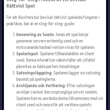
Rättvist Spel
För att illustrera hur bevisat rättvist spelande fungerar i
praktiken, här är en steg-för-steg-guide:
Generering av Seeds
: Innan ett spel börjar
genererar servern en hemlig seed och en
motsvarande hashad version visas för spelaren.
Spelarinput
: Spelaren tillhandahåller en client
seed. Denna interaktion säkerställer att utfallet
påverkas av båda parters inmatningar.
Satsningsläggning
: Spelaren lägger sin satsning
baserat på spelreglerna.
Avslöjande och Verifiering
: Efter satsningen
avslöjar casinot den ursprungliga server seeden.
Spelaren kan nu använda denna tillsammans med sin
client seed och nonce för att verifiera spelets