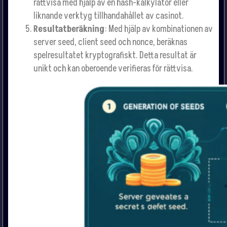
rättvisa med hjälp av en hash-kalkylator eller
liknande verktyg tillhandahållet av casinot.
Resultatberäkning
: Med hjälp av kombinationen av
server seed, client seed och nonce, beräknas
spelresultatet kryptografiskt. Detta resultat är
unikt och kan oberoende verifieras för rättvisa.