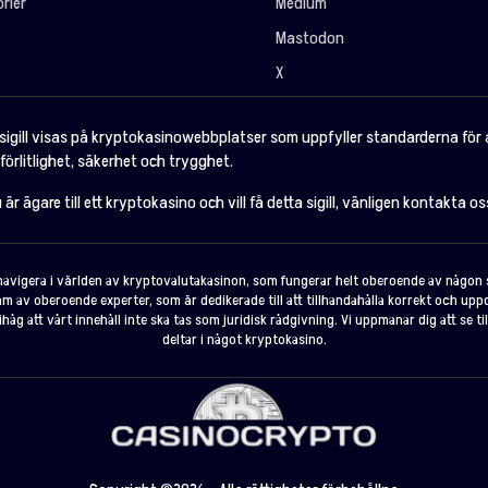
rier
Medium
Mastodon
X
 sigill visas på kryptokasinowebbplatser som uppfyller standarderna för 
llförlitlighet, säkerhet och trygghet.
är ägare till ett kryptokasino och vill få detta sigill, vänligen kontakta os
t navigera i världen av kryptovalutakasinon, som fungerar helt oberoende av någon 
team av oberoende experter, som är dedikerade till att tillhandahålla korrekt och u
håg att vårt innehåll inte ska tas som juridisk rådgivning. Vi uppmanar dig att se till
deltar i något kryptokasino.