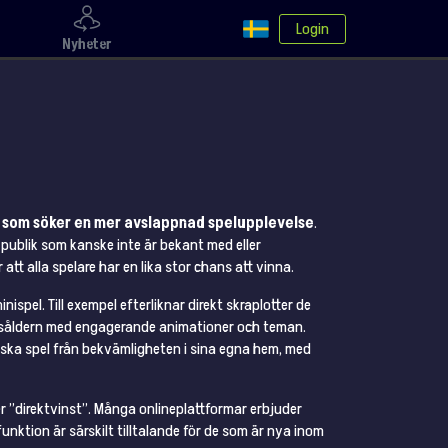
Login
Nyheter
de som söker en mer avslappnad spelupplevelse
.
d publik som kanske inte är bekant med eller
 att alla spelare har en lika stor chans att vinna.
nispel. Till exempel efterliknar direkt skraplotter de
a tidsåldern med engagerande animationer och teman.
siska spel från bekvämligheten i sina egna hem, med
er ”direktvinst”. Många onlineplattformar erbjuder
funktion är särskilt tilltalande för de som är nya inom