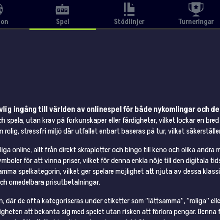
non
Spel
Stödlinjer
Turneringar
vlig ingång till världen av onlinespel för både nykomlingar och 
ch spela, utan krav på förkunskaper eller färdigheter, vilket lockar en bre
olig, stressfri miljö där utfallet enbart baseras på tur, vilket säkerställer
a online, allt från direkt skraplotter och bingo till keno och olika andra mi
ymboler för att vinna priser, vilket för denna enkla nöje till den digital
samma spelkategorin, vilket ger spelare möjlighet att njuta av dessa klas
ch omedelbara prisutbetalningar.
, där de ofta kategoriseras under etiketter som ”lättsamma”, ”roliga” ell
jligheten att bekanta sig med spelet utan risken att förlora pengar. Denna 