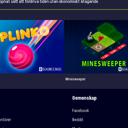
slappnat sätt att fördriva tiden utan ekonomiskt åtagande.
Minesweeper
Gemenskap
Facebook
ntörer
Reddit