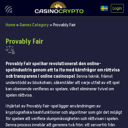
Login
Home
»
Games Category
»
Provably Fair
Provably Fair
Provably Fair spel har revolutionerat den online-
spelindustrin genom att ta itu med kärnfrågor om rättvisa
och transparens i online casinospel
. Denna teknik, främst
understödd av blockchain, säkerställer att varje utfall av ett spel
kan oberoende verifieras av spelare, vilket eliminerar tvivel om
spelen rättvisa.
I hjärtat av Provably Fair-spel ligger användningen av
kryptografiska hashfunktioner och algoritmer som gör det möjligt
för spelare att verifiera slumpmässigheten och rättvisan i spelen.
Denna process innebär att generera två frön: ett serverfrö från