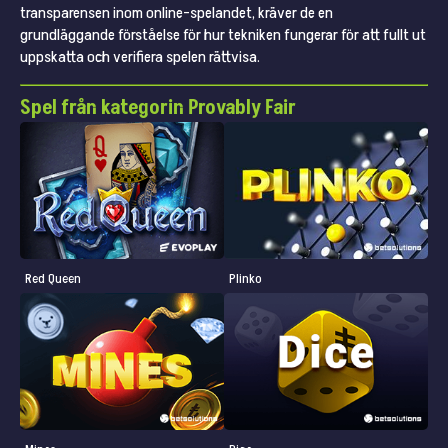
transparensen inom online-spelandet, kräver de en
grundläggande förståelse för hur tekniken fungerar för att fullt ut
uppskatta och verifiera spelen rättvisa.
Spel från kategorin Provably Fair
Red Queen
Plinko