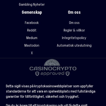
Gambling Nyheter
Gemenskap
Om oss
Facebook
Om oss
Reddit
Regler & villkor
Medium
Integritetspolicy
Mastodon
Automatisk uteslutning
X
Detta sigill visas på kryptokasinowebbplatser som uppfyller
standarderna för att vara en spelwebbplats med fullständiga
garantier för tillförlitlighet, säkerhet och trygghet.
Om du är ägare till ett kryptokasino och vill få detta sigill,