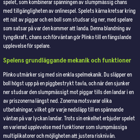
spelet, som kombinerar spänningen av slumpmässig chans
med tillgängligheten av onlinespel. Spelets kärna kretsar kring
ett nät av piggar och en boll som studsar sig ner, med spelare
som satsar på var den kommer att landa. Denna blandning av
tyngdkraft, chans och förväntan gör Plinko till en fängslande
upplevelse för spelare.
Spelens grundläggande mekanik och funktioner
Plinko utmärker sig med sin enkla spelmekanik. Du släpper en
boll högst upp på en piggbestrykt tavla, och när den sjunker
ner studsar den slumpmässigt mot piggar tills den landar i en
av priszonerna längst ned. Zonerna motsvarar olika
utbetalningar, vilket gör varje nedsläpp till en spännande
väntan på var lyckan landar. Trots sin enkelhet erbjuder spelet
en varierad upplevelse med funktioner som slumpmässiga
multiplikatorer och möjligheten att justera risknivån.