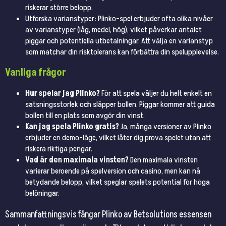
riskerar större belopp.
Utforska varianstyper: Plinko-spel erbjuder ofta olika nivåer
av varianstyper (låg, medel, hög), vilket påverkar antalet
piggar och potentiella utbetalningar. Att välja en varianstyp
som matchar din risktolerans kan förbättra din spelupplevelse.
Vanliga frågor
Hur spelar jag Plinko?
För att spela väljer du helt enkelt en
satsningsstorlek och släpper bollen. Piggar kommer att guida
bollen till en plats som avgör din vinst.
Kan jag spela Plinko gratis?
Ja, många versioner av Plinko
erbjuder en demo-läge, vilket låter dig prova spelet utan att
riskera riktiga pengar.
Vad är den maximala vinsten?
Den maximala vinsten
varierar beroende på spelversion och casino, men kan nå
betydande belopp, vilket speglar spelets potential för höga
belöningar.
Sammanfattningsvis fångar Plinko av Betsolutions essensen