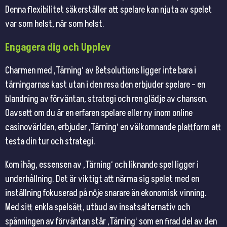
Denna flexibilitet säkerställer att spelare kan njuta av spelet
var som helst, när som helst.
Engagera dig och Upplev
Charmen med ‚Tärning‘ av Betsolutions ligger inte bara i
tärningarnas kast utan i den resa den erbjuder spelare – en
blandning av förväntan, strategi och ren glädje av chansen.
Oavsett om du är en erfaren spelare eller ny inom online
casinovärlden, erbjuder ‚Tärning‘ en välkomnande plattform att
testa din tur och strategi.
Kom ihåg, essensen av ‚Tärning‘ och liknande spel ligger i
underhållning. Det är viktigt att närma sig spelet med en
inställning fokuserad på nöje snarare än ekonomisk vinning.
Med sitt enkla spelsätt, utbud av insatsalternativ och
spänningen av förväntan står ‚Tärning‘ som en firad del av den