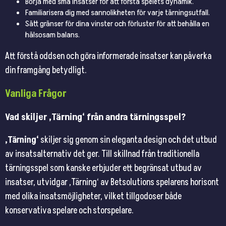
Börja med små insatser för att förstå spelets dynamik.
Familiarisera dig med sannolikheten för varje tärningsutfall.
Sätt gränser för dina vinster och förluster för att behålla en
hälsosam balans.
Att förstå oddsen och göra informerade insatser kan påverka
din framgång betydligt.
Vanliga Frågor
Vad skiljer ‚Tärning‘ från andra tärningsspel?
‚Tärning‘
skiljer sig genom sin eleganta design och det utbud
av insatsalternativ det ger. Till skillnad från traditionella
tärningsspel som kanske erbjuder ett begränsat utbud av
insatser, utvidgar ‚Tärning‘ av Betsolutions spelarens horisont
med olika insatsmöjligheter, vilket tillgodoser både
konservativa spelare och storspelare.