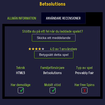
Betsolutions
ALLMÄN INFORMATION
ANVÄNDARE RECENSIONER
Stötte du på ett fel när du laddade spelet?
Skicka ett meddelande
★★★★★
★★★★★
4.0
av
1
användare
Betygsätt detta spel
Teknik
Familjeförsörjare
Typ av spel
HTML5
Betsolutions
Provably Fair
Har demoläge
Mobilt stöd
Har Free Spins