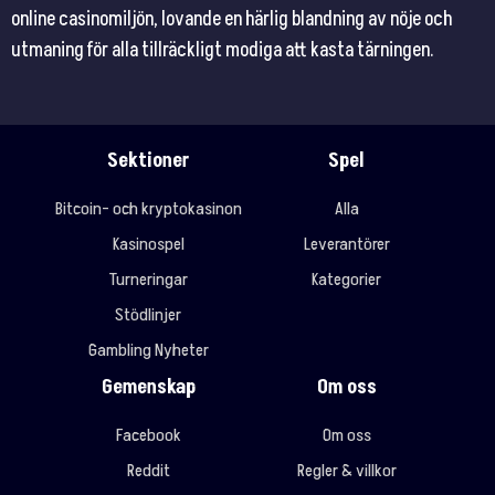
online casinomiljön, lovande en härlig blandning av nöje och
utmaning för alla tillräckligt modiga att kasta tärningen.
Sektioner
Spel
Bitcoin- och kryptokasinon
Alla
Kasinospel
Leverantörer
Turneringar
Kategorier
Stödlinjer
Gambling Nyheter
Gemenskap
Om oss
Facebook
Om oss
Reddit
Regler & villkor