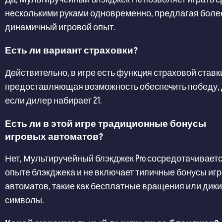
несколькими руками одновременно, предлагая боле
динамичный игровой опыт.
Есть ли вариант страховки?
Действительно, в игре есть функция страховой ставк
предоставляющая возможность обеспечить победу,
если дилер набирает 21.
Есть ли в этой игре традиционные бонусы
игровых автоматов?
Нет, Мультиручейный блэкджек Pro сосредотачиваетс
опыте блэкджека и не включает типичные бонусы иг
автоматов, такие как бесплатные вращения или дик
символы.