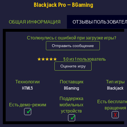
Blackjack Pro — BGaming
ОБЩАЯ ИНФОРМАЦИЯ
ОТЗЫВЫ ПОЛЬЗОВАТЕ
Столкнулись с ошибкой при загрузке игры?
Отправить сообщение
★★★★★
★★★★★
5.0
из
1
пользователь
Оцените игру
Технологии
Поставщик
Тип игры
HTML5
BGaming
Blackjack
Поддержка
Есть бесплат
Есть демо-режим
мобильных
вращения
устройств