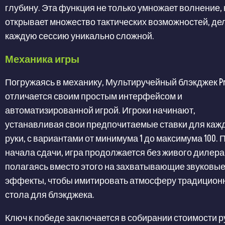
глубину. Эта функция не только умножает волнение, 
открывает множество тактических возможностей, де
каждую сессию уникально сложной.
Механика игры
Погружаясь в механику, Мультиручейный блэкджек P
отличается своим простым интерфейсом и
автоматизированной игрой. Игроки начинают,
устанавливая свои предпочитаемые ставки для каж
руки, с вариантами от минимума 1 до максимума 100. 
начала сдачи, игра продолжается без живого дилера
полагаясь вместо этого на захватывающие звуковы
эффекты, чтобы имитировать атмосферу традицион
стола для блэкджека.
Ключ к победе заключается в собирании стоимости р