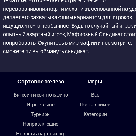
тематике. Его сочетание стратегического
переворачивания карт и механики, основанной на уд
делает его захватывающим вариантом для игроков,
ищущих что-то необычное. Будь то случайный игрок 
опытный азартный игрок, Мафиозный Синдикат стои
попробовать. Окунитесь в мир мафии и посмотрите,
сможете ли вы обмануть синдикат.
Сортовое железо
Игры
Биткоин и крипто казино
Все
Игры казино
Поставщиков
Турниры
Категории
Направляющие
Новости азартных игр