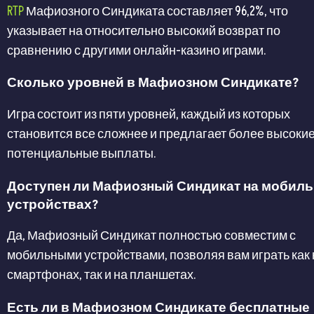
RTP
Мафиозного Синдиката составляет 96,2%, что
указывает на относительно высокий возврат по
сравнению с другими онлайн-казино играми.
Сколько уровней в Мафиозном Синдикате?
Игра состоит из пяти уровней, каждый из которых
становится все сложнее и предлагает более высоки
потенциальные выплаты.
Доступен ли Мафиозный Синдикат на мобил
устройствах?
Да, Мафиозный Синдикат полностью совместим с
мобильными устройствами, позволяя вам играть как 
смартфонах, так и на планшетах.
Есть ли в Мафиозном Синдикате бесплатные