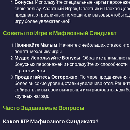
Бонусы
: Используйте специальные карты персонаже
свою пользу. Азартный Игрок, Сплетник и Плохая Дев
предлагают различные помощи или вызовы, чтобы сд
игру более увлекательной.
Советы по Игре в Мафиозный Синдикат
Начинайте Малым
: Начните с небольших ставок, чт
понять механику игры.
Мудро Используйте Бонусы
: Обратите внимание н
бонусных персонажей и используйте их способности
стратегически.
Продвигайтесь Осторожно
: По мере продвижения 
более высокие уровни, ставки увеличиваются. Решите
собирать ли вы свои выигрыши или рисковать ради б
крупных наград.
Часто Задаваемые Вопросы
Каков RTP Мафиозного Синдиката?