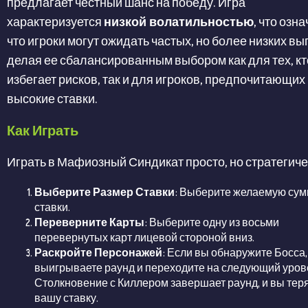
предлагает честный шанс на победу. Игра
характеризуется
низкой волатильностью
, что озна
что игроки могут ожидать частых, но более низких вы
делая ее сбалансированным выбором как для тех, кт
избегает рисков, так и для игроков, предпочитающих
высокие ставки.
Как Играть
Играть в Мафиозный Синдикат просто, но стратегиче
Выберите Размер Ставки
: Выберите желаемую су
ставки.
Переверните Карты
: Выберите одну из восьми
перевернутых карт лицевой стороной вниз.
Раскройте Персонажей
: Если вы обнаружите Босса,
выигрываете раунд и переходите на следующий уров
Столкновение с Киллером завершает раунд, и вы тер
вашу ставку.