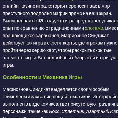
онлайн-казино игра, которая переносит вас в мир
преступного подполья мафии прямо на ваш экран.
Выпущенная в 2020 году, эта игра предлагает уника
опыт по сравнению с традиционными
слотами
. Вмес
вращающихся барабанов, Мафиозное Синдикат
действует как игра в скретч-карты, где игрокам нужно
пройти через серию карт, чтобы раскрыть скрытые
элементы игры. Вот подробный обзор этой интригу
игры.
Особенности и Механика Игры
Мафиозное Синдикат выделяется своим особым
геймплеем и захватывающей тематикой. Интерфейс
выполнен в виде комикса, где присутствуют различ
персонажи, такие как
Босс, Сплетник
,
Азартный Иг