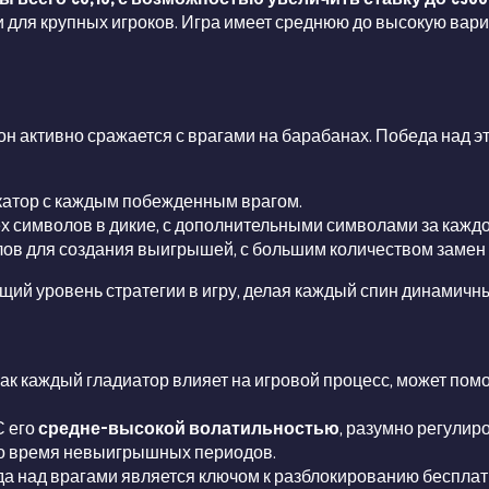
 и для крупных игроков. Игра имеет среднюю до высокую вар
он активно сражается с врагами на барабанах. Победа над э
икатор с каждым побежденным врагом.
ех символов в дикие, с дополнительными символами за каждо
лов для создания выигрышей, с большим количеством замен 
ий уровень стратегии в игру, делая каждый спин динамичн
, как каждый гладиатор влияет на игровой процесс, может по
С его
средне-высокой волатильностью
, разумно регулир
во время невыигрышных периодов.
да над врагами является ключом к разблокированию беспла