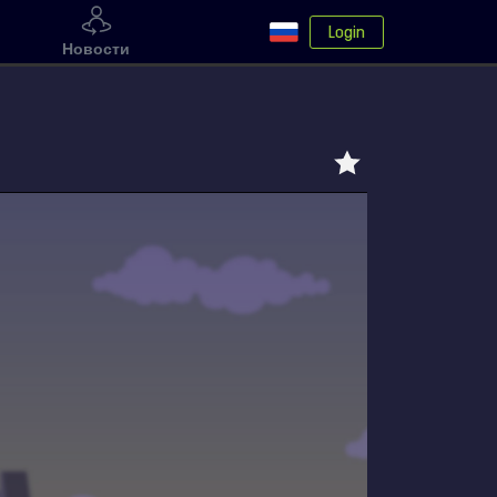
Login
Новости