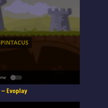
s — Evoplay