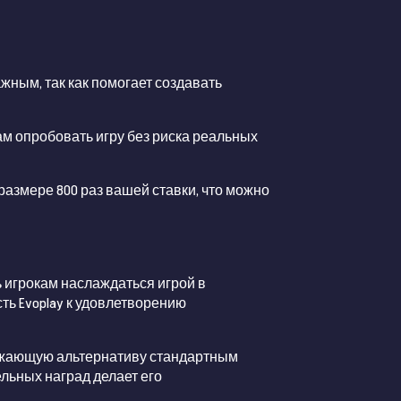
ным, так как помогает создавать
м опробовать игру без риска реальных
размере 800 раз вашей ставки, что можно
 игрокам наслаждаться игрой в
ть Evoplay к удовлетворению
вежающую альтернативу стандартным
льных наград делает его