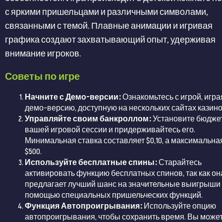
с яркими пришельцами и различными символами,
связанными с темой. Плавные анимации и игривая
графика создают захватывающий опыт, удерживая
внимание игроков.
Советы по игре
Начните с Демо-версии:
Ознакомьтесь с игрой, игра
демо-версию, доступную на нескольких сайтах казино
Управляйте своим банкроллом:
Установите бюдже
вашей игровой сессии и придерживайтесь его.
Минимальная ставка составляет $0,10, а максимальна
$500.
Используйте бесплатные спины:
Старайтесь
активировать функцию бесплатных спинов, так как он
предлагает лучший шанс на значительные выигрыши 
помощью специальных пришельческих функций.
Функция Автопроигрывания:
Используйте опцию
автопроигрывания, чтобы сохранить время. Вы може