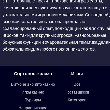
E.T. Потерянные Носки — прекрасная игра в слоты,
сочетающая веселую визуальную составляющую с
увлекательными игровыми механиками. Со средней 
высокой волатильностью она предлагает
сбалансированный опыт, подходящий как для случ
игроков, так и для крупных игроков. Разнообразные
бонусные функции и очаровательная тематика дела
обязательной для любого поклонника слотов.
Сортовое железо
Игры
Биткоин и крипто казино
Все
Игры казино
Поставщиков
Турниры
Категории
Направляющие