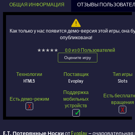
ОБЩАЯ ИНФОРМАЦИЯ
ОТЗЫВЫ ПОЛЬЗОВАТЕ
Как только у нас появится демо-версия этой игры, она б
опубликована!
★★★★★
★★★★★
0.0
из
0
Пользователей
Оцените игру
Технологии
Поставщик
Тип игры
HTML5
Evoplay
Slots
Поддержка
Есть бесплат
Есть демо-режим
мобильных
вращения
устройств
E.T. Потерянные Носки
от
Evoplay
— очаровательная 