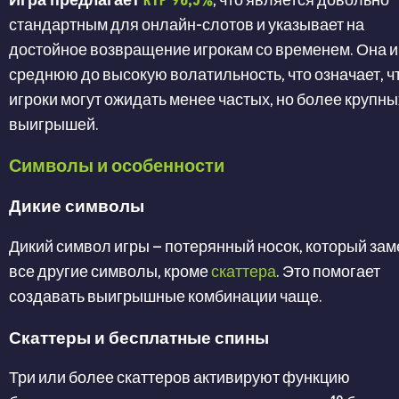
Игра предлагает
RTP 96,5%
, что является довольно
стандартным для онлайн-слотов и указывает на
достойное возвращение игрокам со временем. Она 
среднюю до высокую волатильность, что означает, ч
игроки могут ожидать менее частых, но более крупны
выигрышей.
Символы и особенности
Дикие символы
Дикий символ игры — потерянный носок, который зам
все другие символы, кроме
скаттера
. Это помогает
создавать выигрышные комбинации чаще.
Скаттеры и бесплатные спины
Три или более скаттеров активируют функцию