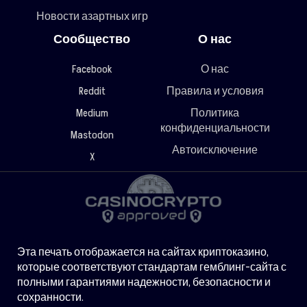
Новости азартных игр
Сообщество
О нас
Facebook
О нас
Reddit
Правила и условия
Medium
Политика
конфиденциальности
Mastodon
Автоисключение
X
Эта печать отображается на сайтах криптоказино,
которые соответствуют стандартам гемблинг-сайта с
полными гарантиями надежности, безопасности и
сохранности.