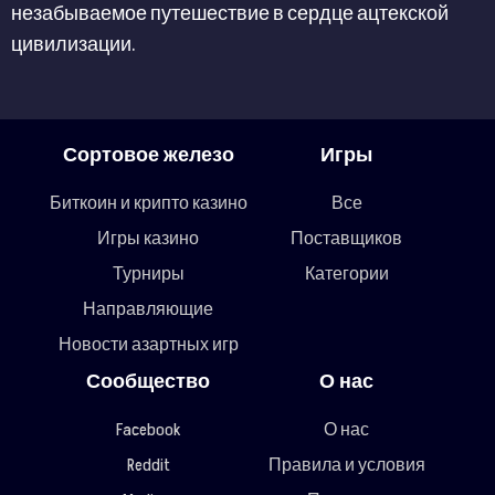
незабываемое путешествие в сердце ацтекской
цивилизации.
Сортовое железо
Игры
Биткоин и крипто казино
Все
Игры казино
Поставщиков
Турниры
Категории
Направляющие
Новости азартных игр
Сообщество
О нас
Facebook
О нас
Reddit
Правила и условия