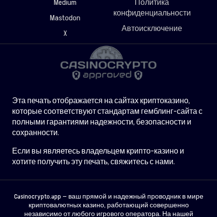
Medium
Политика
конфиденциальности
Mastodon
Автоисключение
X
Эта печать отображается на сайтах криптоказино,
которые соответствуют стандартам гемблинг-сайта с
полными гарантиями надежности, безопасности и
сохранности.
Если вы являетесь владельцем крипто-казино и
хотите получить эту печать, свяжитесь с нами.
Casinocrypto.app — ваш прямой и надежный проводник в мире
криптовалютных казино, работающий совершенно
независимо от любого игрового оператора. На нашей