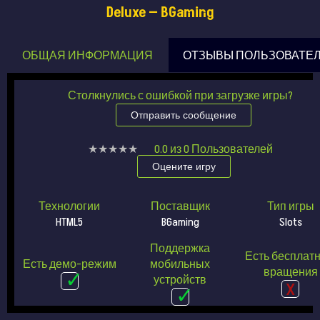
Deluxe — BGaming
ОБЩАЯ ИНФОРМАЦИЯ
ОТЗЫВЫ ПОЛЬЗОВАТЕ
Столкнулись с ошибкой при загрузке игры?
Отправить сообщение
★★★★★
★★★★★
0.0
из
0
Пользователей
Оцените игру
Технологии
Поставщик
Тип игры
HTML5
BGaming
Slots
Поддержка
Есть бесплат
Есть демо-режим
мобильных
вращения
устройств