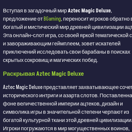
Вступая в загадочный мир
Aztec Magic Deluxe
,
предложение от
BGaming
, переносит игроков обратно 
богатый и мистический мир древней цивилизации ац
Эта онлайн-слот игра, со своей яркой тематической 
и завораживающим геймплеем, зовет искателей
приключений исследовать свои барабаны в поисках
скрытых сокровищ и магических побед.
Раскрывая Aztec Magic Deluxe
Aztec Magic Deluxe представляет захватывающее соче
исторического интриги и азарта слотов. Поставленна
фоне величественной империи ацтеков, дизайн и
символика игры в значительной степени черпают из
богатой культурной ткани этой древней цивилизации
Игроки погружаются в мир могущественных воинов,