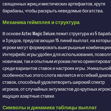
священных жриц и мистических артефактов, крутя
барабаны, чтобы раскрыть неведомые богатства.
Механика геймплея и структура
В основе Aztec Magic Deluxe лежит структура из 5 бара
и 3 рядов, предлагающая 15 линий выплат, на которы
игроки могут формировать выигрышные комбинации
Интерфейс игры удобен для использования, позволя
новичкам, так и опытным игрокам легко ориентирова
среди вариантов ставок и настроек игры. Уникальной
особенностью этого слота является его гибкий диап
ставок, способный удовлетворить широкий спектр
игроков, от случайных энтузиастов до крупных игроко
ищущих азартные ставки.
Символы и динамика таблицы выплат