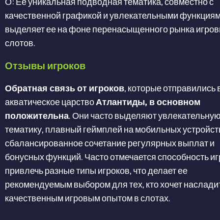
О: Ее уникальная подводная тематика, совместно с
качественной графикой и увлекательными функциям
выделяет ее на фоне перенасыщенного рынка игро
слотов.
Отзывы игроков
Обратная связь от игроков
, которые отправились 
акватическое царство
Атлантиды, в основном
положительна
. Они часто выделяют увлекательну
тематику, плавный геймплей на мобильных устройст
сбалансированное сочетание регулярных выплат и
бонусных функций. Часто отмечается способность и
привлечь разные типы игроков, что делает ее
рекомендуемым выбором для тех, кто хочет наслади
качественным игровым опытом в слотах.