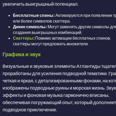
увеличить выигрышный потенциал.
Бесплатные спины:
Активируются при появлении т
или более символов скаттера.
Дикие символы:
Могут заменять другие символы дл
создания выигрышных комбинаций.
Скаттеры
:
Помимо активации бесплатных спинов,
скаттеры могут предложить множители.
Графика и звук
Визуальные и звуковые элементы Атлантиды тщате
проработаны для усиления подводной тематики. Гр
четкая и яркая, с детализированными фонами, на ко
изображены подводные руины и морская жизнь. Зву
эффекты и фоновая музыка гармонично вписаны,
обеспечивая погружающий опыт, который дополняе
подводное приключение.