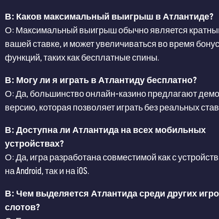
В: Каков максимальный выигрыш в Атлантиде?
О: Максимальный выигрыш обычно является кратн
вашей ставке, и может увеличиваться во время бону
функций, таких как бесплатные спины.
В: Могу ли я играть в Атлантиду бесплатно?
О: Да, большинство онлайн-казино предлагают демо
версию, которая позволяет играть без реальных став
В: Доступна ли Атлантида на всех мобильных
устройствах?
О: Да, игра разработана совместимой как с устройст
на Android, так и на iOS.
В: Чем выделяется Атлантида среди других игр
слотов?