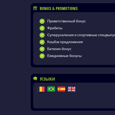
Обзор платформы
BONUS & PROMOTIONS
Основанная в 2016 году
, Sportsbe
азартным играм
, обеспечивая зак
Приветственный бонус
Платформа поддерживает как
крип
делать ставки, используя популярн
Фрибеты
зависимости от вашего региона.
Суперусиления и спортивные спецвыпу
Кэшбэк предложения
Ставки и игры
Биткоин бонус
Спортивные ставки
: Sportsbet.io
Ежедневные бонусы
а также виртуальные виды спорта и
Киберспорт и киберигры
: Здесь 
Duty. Это включает в себя возможно
Казино-игры
: Раздел казино пред
ЯЗЫКИ
живыми дилерами предоставляются 
игровые впечатления.
Пользовательский опыт и дост
Совместимость с мобильными у