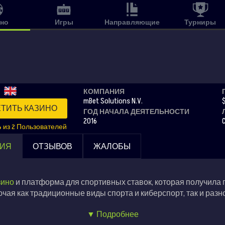
ино
Игры
Направляющие
Турниры
КОМПАНИЯ
mBet Solutions N.V.
ТИТЬ КАЗИНО
ГОД НАЧАЛА ДЕЯТЕЛЬНОСТИ
2016
C
4 из 2 Пользователей
ЦИЯ
ОТЗЫВОВ
ЖАЛОБЫ
зино
и платформа для спортивных ставок, которая получила
чая как традиционные виды спорта и киберспорт, так и разн
▼ Подробнее