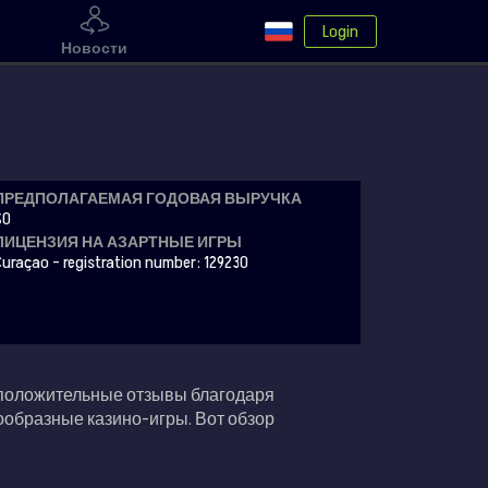
Login
Новости
ПРЕДПОЛАГАЕМАЯ ГОДОВАЯ ВЫРУЧКА
$0
ЛИЦЕНЗИЯ НА АЗАРТНЫЕ ИГРЫ
uraçao - registration number: 129230
 положительные отзывы благодаря
ообразные казино-игры. Вот обзор