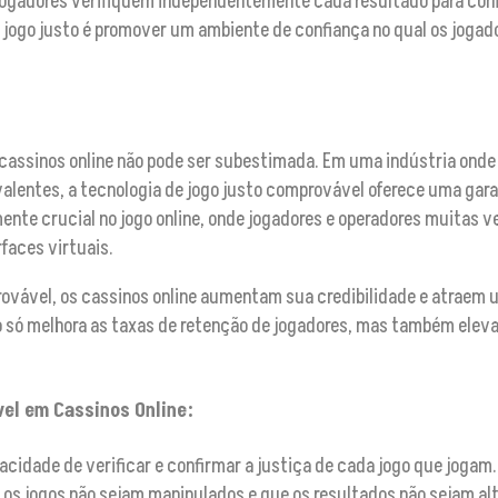
 jogadores verifiquem independentemente cada resultado para co
e jogo justo é promover um ambiente de confiança no qual os jogad
cassinos online não pode ser subestimada. Em uma indústria onde
alentes, a tecnologia de jogo justo comprovável oferece uma garan
mente crucial no jogo online, onde jogadores e operadores muitas 
faces virtuais.
ovável, os cassinos online aumentam sua credibilidade e atraem u
ão só melhora as taxas de retenção de jogadores, mas também eleva
el em Cassinos Online:
acidade de verificar e confirmar a justiça de cada jogo que jogam.
e os jogos não sejam manipulados e que os resultados não sejam al