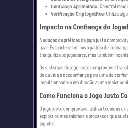
Confiança Aprimorada
: Constrói rela
Verificação Criptográfica
: Utiliza al
Impacto na Confiança do Jogad
A adoção de práticas de jogo justo comprováv
azar. Estabelece um novo padrão de confiança
tranquiliza os jogadores, mas também incenti
Os sistemas de jogo justo comprovável trans
de dúvida e desconfiança para uma de confian
impulsionando-o em direção a uma maior acei
Como Funciona o Jogo Justo C
O jogo justo comprovável utiliza técnicas cri
explora os mecanismos e processos que suste
jogador.