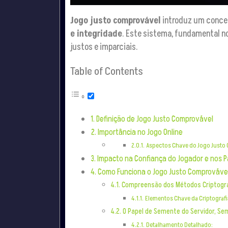
Jogo justo comprovável
introduz um conceit
e integridade
. Este sistema, fundamental no
justos e imparciais.
Table of Contents
Definição de Jogo Justo Comprovável
Importância no Jogo Online
Aspectos Chave do Jogo Justo 
Impacto na Confiança do Jogador e nos P
Como Funciona o Jogo Justo Comprováve
Compreensão dos Métodos Criptográ
Elementos Chave da Criptografi
O Papel de Semente do Servidor, Se
Detalhamento Detalhado: