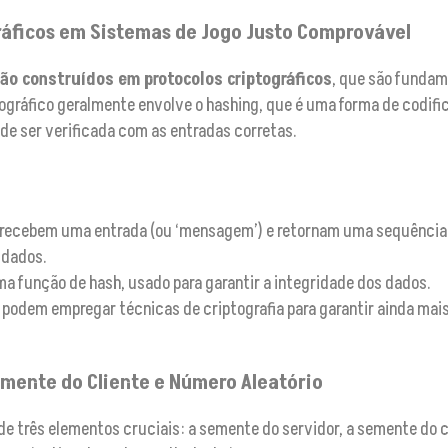
áficos em Sistemas de Jogo Justo Comprovável
ão construídos em protocolos criptográficos
, que são fundam
ográfico geralmente envolve o hashing, que é uma forma de codifi
de ser verificada com as entradas corretas.
 recebem uma entrada (ou ‘mensagem’) e retornam uma sequência f
 dados.
uma função de hash, usado para garantir a integridade dos dados.
podem empregar técnicas de criptografia para garantir ainda mai
emente do Cliente e Número Aleatório
de três elementos cruciais: a semente do servidor, a semente do 