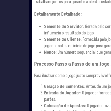
trabalham juntos para garantir a aleatoriedade
Detalhamento Detalhado:
Semente do Servidor
: Gerada pelo se
influencia o resultado do jogo.
Semente do Cliente
: Fornecida pelo j
jogador antes do início do jogo para gar
Nonce
: Um número sequencial que gera
Processo Passo a Passo de um Jogo
Para ilustrar como o jogo justo comprovável f
Geração de Sementes
: Antes de um j
Entrada do Jogador
: O jogador fornec
partes.
Colocação de Apostas
: O jogador faz