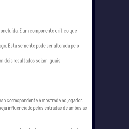
 concluída. É um componente crítico que
jogo. Esta semente pode ser alterada pelo
 dois resultados sejam iguais.
ash correspondente é mostrada ao jogador.
seja influenciado pelas entradas de ambas as