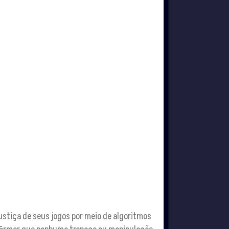
ustiça de seus jogos por meio de algoritmos