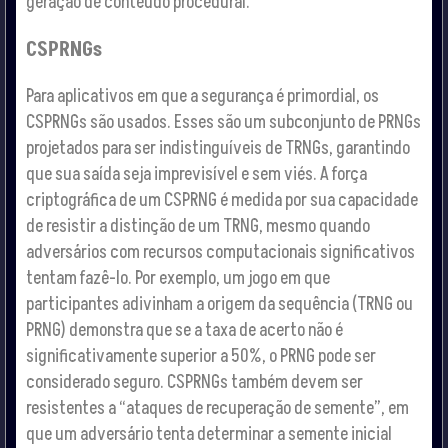
geração de conteúdo procedural​​.
CSPRNGs
Para aplicativos em que a segurança é primordial, os
CSPRNGs são usados. Esses são um subconjunto de PRNGs
projetados para ser indistinguíveis de TRNGs, garantindo
que sua saída seja imprevisível e sem viés. A força
criptográfica de um CSPRNG é medida por sua capacidade
de resistir a distinção de um TRNG, mesmo quando
adversários com recursos computacionais significativos
tentam fazê-lo. Por exemplo, um jogo em que
participantes adivinham a origem da sequência (TRNG ou
PRNG) demonstra que se a taxa de acerto não é
significativamente superior a 50%, o PRNG pode ser
considerado seguro. CSPRNGs também devem ser
resistentes a “ataques de recuperação de semente”, em
que um adversário tenta determinar a semente inicial