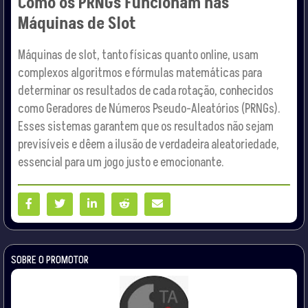
Como os PRNGs Funcionam nas
Máquinas de Slot
Máquinas de slot, tanto físicas quanto online, usam
complexos algoritmos e fórmulas matemáticas para
determinar os resultados de cada rotação, conhecidos
como Geradores de Números Pseudo-Aleatórios (PRNGs).
Esses sistemas garantem que os resultados não sejam
previsíveis e dêem a ilusão de verdadeira aleatoriedade,
essencial para um jogo justo e emocionante.
SOBRE O PROMOTOR