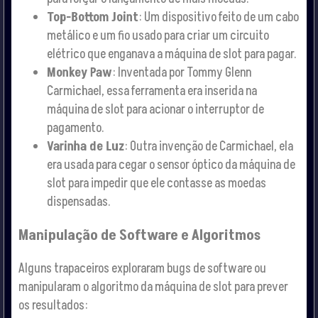
Top-Bottom Joint
: Um dispositivo feito de um cabo
metálico e um fio usado para criar um circuito
elétrico que enganava a máquina de slot para pagar.
Monkey Paw
: Inventada por Tommy Glenn
Carmichael, essa ferramenta era inserida na
máquina de slot para acionar o interruptor de
pagamento.
Varinha de Luz
: Outra invenção de Carmichael, ela
era usada para cegar o sensor óptico da máquina de
slot para impedir que ele contasse as moedas
dispensadas.
Manipulação de Software e Algoritmos
Alguns trapaceiros exploraram bugs de software ou
manipularam o algoritmo da máquina de slot para prever
os resultados: