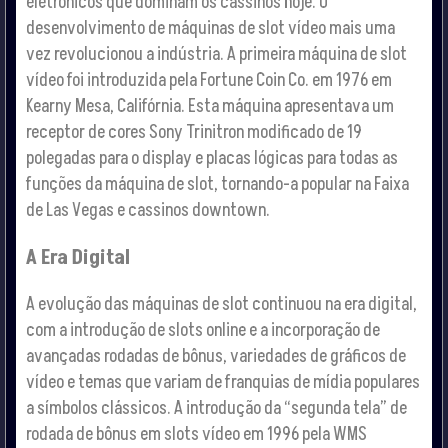
eletrônicos que dominam os cassinos hoje. O
desenvolvimento de máquinas de slot vídeo mais uma
vez revolucionou a indústria. A primeira máquina de slot
vídeo foi introduzida pela Fortune Coin Co. em 1976 em
Kearny Mesa, Califórnia. Esta máquina apresentava um
receptor de cores Sony Trinitron modificado de 19
polegadas para o display e placas lógicas para todas as
funções da máquina de slot, tornando-a popular na Faixa
de Las Vegas e cassinos downtown​​.
A Era Digital
A evolução das máquinas de slot continuou na era digital,
com a introdução de slots online e a incorporação de
avançadas rodadas de bônus, variedades de gráficos de
vídeo e temas que variam de franquias de mídia populares
a símbolos clássicos. A introdução da “segunda tela” de
rodada de bônus em slots vídeo em 1996 pela WMS