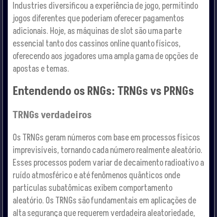
Industries diversificou a experiência de jogo, permitindo
jogos diferentes que poderiam oferecer pagamentos
adicionais. Hoje, as máquinas de slot são uma parte
essencial tanto dos cassinos online quanto físicos,
oferecendo aos jogadores uma ampla gama de opções de
apostas e temas​​​​.
Entendendo os RNGs: TRNGs vs PRNGs
TRNGs verdadeiros
Os TRNGs geram números com base em processos físicos
imprevisíveis, tornando cada número realmente aleatório.
Esses processos podem variar de decaimento radioativo a
ruído atmosférico e até fenômenos quânticos onde
partículas subatômicas exibem comportamento
aleatório. Os TRNGs são fundamentais em aplicações de
alta segurança que requerem verdadeira aleatoriedade,