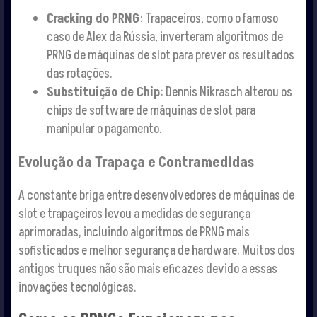
Cracking do PRNG
: Trapaceiros, como o famoso
caso de Alex da Rússia, inverteram algoritmos de
PRNG de máquinas de slot para prever os resultados
das rotações.
Substituição de Chip
: Dennis Nikrasch alterou os
chips de software de máquinas de slot para
manipular o pagamento.
Evolução da Trapaça e Contramedidas
A constante briga entre desenvolvedores de máquinas de
slot e trapaçeiros levou a medidas de segurança
aprimoradas, incluindo algoritmos de PRNG mais
sofisticados e melhor segurança de hardware. Muitos dos
antigos truques não são mais eficazes devido a essas
inovações tecnológicas.