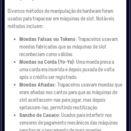
Diversos métodos de manipulação de hardware foram
usados ​​para trapacear em máquinas de slot. Notáveis
métodos incluem:
Moedas Falsas ou Tokens
: Trapaceiros usavam
moedas fabricadas que as máquinas de slot
reconheciam como válidas.
Moedas na Corda (Yo-Yo)
: Uma moeda presa a
uma corda era inserida e depois puxada de volta
após o crédito ser registrado.
Moedas Afiadas
: Trapaceiros usavam moedas que
eram afiadas nos cantos para que as máquinas de
slot aceitassem-nas para jogar, mas depois
ejetassem-las, permitindo reutilização.
Gancho de Casaco
: Usados ​​para interferir nos
sensores de pagamento mecânicos das máquinas
para forçar o lançamento de mais moedas.