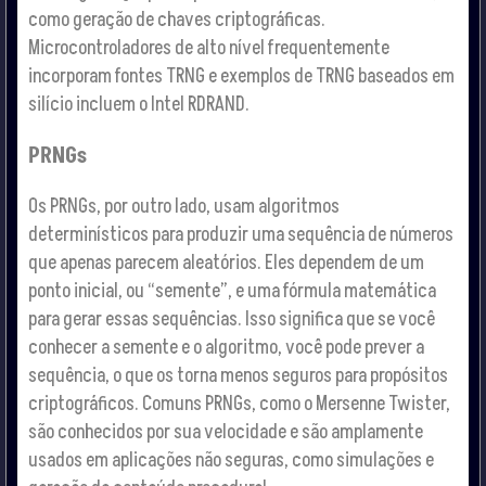
como geração de chaves criptográficas.
Microcontroladores de alto nível frequentemente
incorporam fontes TRNG e exemplos de TRNG baseados em
silício incluem o Intel RDRAND​​.
PRNGs
Os PRNGs, por outro lado, usam algoritmos
determinísticos para produzir uma sequência de números
que apenas parecem aleatórios. Eles dependem de um
ponto inicial, ou “semente”, e uma fórmula matemática
para gerar essas sequências. Isso significa que se você
conhecer a semente e o algoritmo, você pode prever a
sequência, o que os torna menos seguros para propósitos
criptográficos. Comuns PRNGs, como o Mersenne Twister,
são conhecidos por sua velocidade e são amplamente
usados em aplicações não seguras, como simulações e