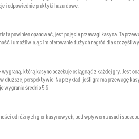
je i odpowiednie praktyki hazardowe.
dzista powinien opanować, jest pojęcie przewagi kasyna. Ta prze
lność i umożliwiając im oferowanie dużych nagród dla szczęśli
 wygraną, którą kasyno oczekuje osiągnąć z każdej gry. Jest o
w dłuższej perspektywie. Na przykład, jeśli gra ma przewagę ka
e wygrania średnio 5 $.
ności od różnych gier kasynowych, pod wpływem zasad i sposobu