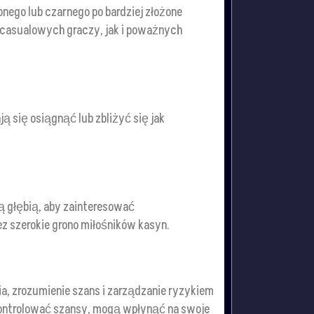
ego lub czarnego po bardziej złożone
o casualowych graczy, jak i poważnych
ą się osiągnąć lub zbliżyć się jak
cą głębią, aby zainteresować
z szerokie grono miłośników kasyn.
ia, zrozumienie szans i zarządzanie ryzykiem
ontrolować szansy, mogą wpłynąć na swoje