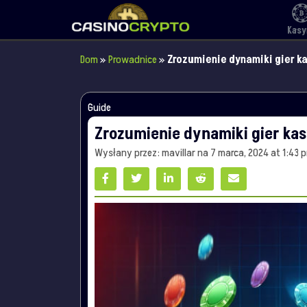
Kasy
Dom
»
Prowadnice
»
Zrozumienie dynamiki gier k
Guide
Zrozumienie dynamiki gier ka
Wysłany przez: mavillar na 7 marca, 2024 at 1:43 p