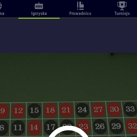
na
Igrzyska
Prowadnice
Turnieje