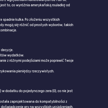
 jest to, co wyróżnia amerykańską rouladkę od
że spadnie kulka. Po złożeniu wszystkich
łady mogą się różnić od prostych wyborów, takich
kombinacje.
 decyzje.
imitów wydatków.
wanie z różnymi podejściami może poprawić Twoje
yzykowania pieniędzy rzeczywistych.
w dodatku do pojedynczego zera (0), co nie jest
ostała zaprojektowana do kompatybilności z
e doświadczenie gry na wszystkich urządzeniach.