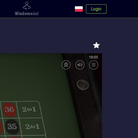
Login
Wiadomości