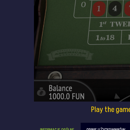
Play the game