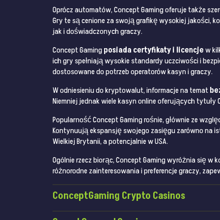
Oprócz automatów, Concept Gaming oferuje także szereg g
Gry te są cenione za swoją grafikę wysokiej jakości, 
jak i doświadczonych graczy.
Concept Gaming
posiada certyfikaty i licencje
w kil
ich gry spełniają wysokie standardy uczciwości i bez
dostosowane do potrzeb operatorów kasyn i graczy.
W odniesieniu do kryptowalut, informacje na temat
be
Niemniej jednak wiele kasyn online oferujących tytuł
Popularność Concept Gaming rośnie, głównie ze wzglę
Kontynuują ekspansję swojego zasięgu zarówno na istn
Wielkiej Brytanii, a potencjalnie w USA.
Ogólnie rzecz biorąc, Concept Gaming wyróżnia się w k
różnorodne zainteresowania i preferencje graczy, zap
ConceptGaming Crypto Casinos