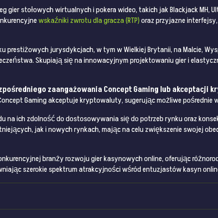
ier stołowych wirtualnych i pokera wideo, takich jak Blackjack MH, Ultim
konkurencyjne
wskaźniki zwrotu dla gracza (RTP)
oraz przyjazne interfejsy
ku prestiżowych jurysdykcjach, w tym w Wielkiej Brytanii, na Malcie, Wys
pieczeństwa. Skupiają się na innowacyjnym projektowaniu gier i elast
zpośredniego zaangażowania Concept Gaming lub akceptacji k
y Concept Gaming akceptuje kryptowaluty, sugerując możliwe pośrednie w
du na ich zdolność do dostosowywania się do potrzeb rynku oraz konse
iejących, jak i nowych rynkach, mając na celu zwiększenie swojej obecn
onkurencyjnej branży rozwoju gier kasynowych online, oferując różnorod
ewniając szerokie spektrum atrakcyjności wśród entuzjastów kasyn onlin