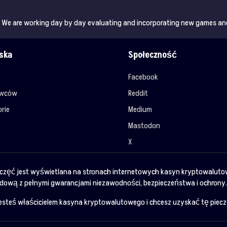
. We are working day by day evaluating and incorporating new games and 
yska
Społeczność
Facebook
awców
Reddit
rie
Medium
Mastodon
X
eczęć jest wyświetlana na stronach internetowych kasyn kryptowalutow
dową z pełnymi gwarancjami niezawodności, bezpieczeństwa i ochrony.
 jesteś właścicielem kasyna kryptowalutowego i chcesz uzyskać tę pieczę