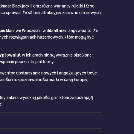
ate Blackjack II oraz różne warianty ruletki i Keno.
, co sprawia, że są one atrakcyjne zarówno dla nowych,
pie Man, we Włoszech i w Gibraltarze. Zapewnia to, że
ycznych rozwiązaniach hazardowych, które mogą być
ryptowalut
w ich grach nie są wyraźnie określone.
sparcie poprzez te platformy.
kwentne dostarczanie nowych i angażujących treści.
ości i rozpoznawalności marki w całej Europie,
ny zakres wysokiej jakości gier, które zaspokajają
e.