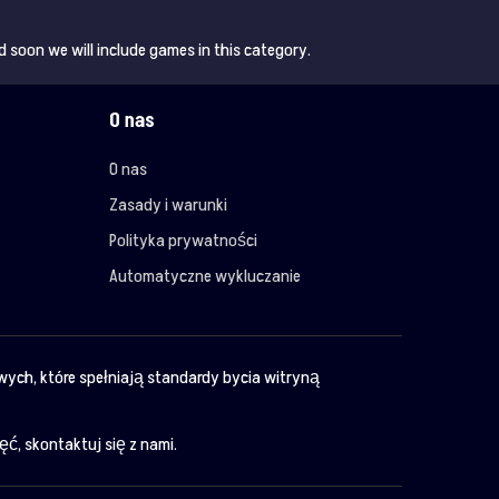
soon we will include games in this category.
O nas
O nas
Zasady i warunki
Polityka prywatności
Automatyczne wykluczanie
ych, które spełniają standardy bycia witryną
ć, skontaktuj się z nami.