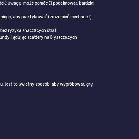
wrócić uwagę, może pomóc Ci podejmować bardziej
z niego, aby praktykować i zrozumieć mechanikę
ą bez ryzyka znaczących strat.
 rundy, lądując scattery na Błyszczących
ytu. Jest to świetny sposób, aby wypróbować grę