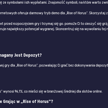
ię ze symbolami i ich wypłatami. Znajomość symboli, na które warto z
ternetowych oferuje darmowy tryb demo dla „Rise of Horus”. Skorzystaj 
żet przed rozpoczęciem gry i trzymaj się go. pomoże Ci to cieszyć się gr
feruje największy potencjał wygranej. Skoncentruj się na wywołaniu tej
magany Jest Depozyt?
ej gry dla „Rise of Horus”, pozwalając Ci grać bez dokonywania depoz
s” wynosi 96,1%, co mieści się w branżowej średniej dla slotów online​​​​.
 Grając w „Rise of Horus”?