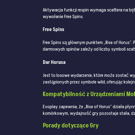
Aktywacja funkcji respin wymaga scattera na bęb
wywołanie Free Spins​​.
Free Spins
Free Spins są głównym punktem „Rise of Horus”. P
darmowych spinów zależy od liczby symboli scatt
Dar Horusa
Jest to losowe wydarzenie, które może zostać w
zastąpionych przez symbole wild, oferując kolejną
Kompatybilność z Urządzeniami Mo
Evoplay zapewnia, że „Rise of Horus” działa płyn
komórkowym, wydajność gry pozostaje stała, dzięk
Porady dotyczące Gry