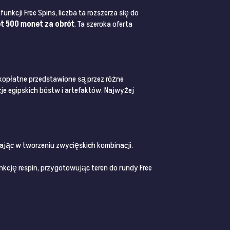
funkcji Free Spins, liczba ta rozszerza się do
t 500 monet za obrót
. Ta szeroka oferta
skopłatne przedstawione są przez różne
e egipskich bóstw i artefaktów. Najwyżej
jąc w tworzeniu zwycięskich kombinacji.
nkcję respin, przygotowując teren do rundy Free