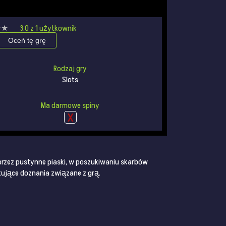
★★
★★
3.0
z
1
użytkownik
Oceń tę grę
Rodzaj gry
Slots
Ma darmowe spiny
ż przez pustynne piaski, w poszukiwaniu skarbów
ytujące doznania związane z grą.