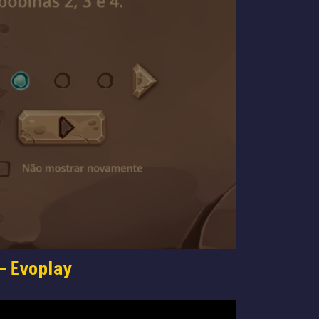
 – Evoplay