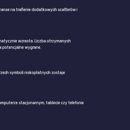
zanse na trafienie dodatkowych scatterów i
ramatycznie wzrasta. Liczba otrzymanych
 potencjalne wygrane​​.
zech symboli niskopłatnych zostaje
omputerze stacjonarnym, tablecie czy telefonie