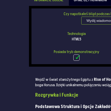
INFORMACJE OGÓLNE
OPINIE UŻYTKOWNIKÓW
Czy napotkałeś błąd podczas 
Wyślij wiadomo
Technologia
HTML5
Posiada tryb demonstracyjny
Wejdź w świat starożytnego Egiptu z
Rise of H
boga Horusa. Dzięki unikalnemu połączeniu wciąga
Rozgrywka i Funkcje
Podstawowa Struktura i Opcje Zakład