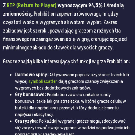
Z
RTP (Return to Player)
wynoszącym 94,5% i średnią
zmiennością
, Prohibition zapewnia równowagę między
częstotliwością wygranych a kwotami wypłat. Zakres
zakładów jest szeroki, pozwalając graczom z różnych tła
finansowego na zaangażowanie się w grę, oferując opcje od
minimalnego zakładu do stawek dla wysokich graczy.
Gracze znajdą kilka interesujących funkcji w grze Prohibition:
Darmowe spiny:
Aktywowane poprzez uzyskanie trzech lub
więcej
symboli scatter
, dają graczom szansę zwiększenia
wygranych bez dodatkowych zakładów.
Gry bonusowe:
Prohibition zawiera unikalne rundy
bonusowe, takie jak gra strzelecka, w której gracze celują w
butelki dla nagród, oraz przemyt, który dodaje elementu
napięcia i ekscytacji.
Gra ryzyka:
Po każdej wygranej gracze mogą zdecydować
się zaryzykować swoje wygrane w nadziei na podwojenie ich
poprzez grę w zgadywanie kart.