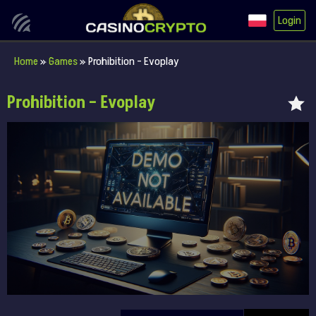
Login
Home
»
Games
»
Prohibition – Evoplay
Prohibition – Evoplay