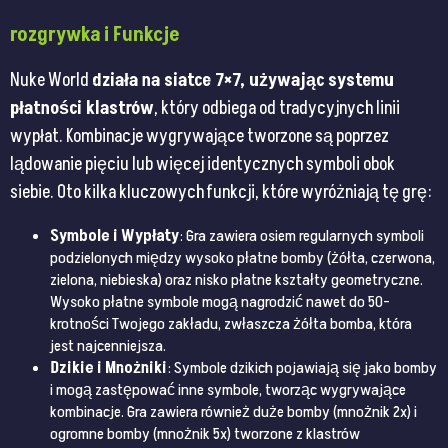
rozgrywka i Funkcje
Nuke World
działa na siatce 7×7, używając systemu
płatności klastrów
, który odbiega od tradycyjnych linii
wypłat. Kombinacje wygrywające tworzone są poprzez
lądowanie pięciu lub więcej identycznych symboli obok
siebie. Oto kilka kluczowych funkcji, które wyróżniają tę grę:
Symbole i Wypłaty
: Gra zawiera osiem regularnych symboli
podzielonych między wysoko płatne bomby (żółta, czerwona,
zielona, niebieska) oraz nisko płatne kształty geometryczne.
Wysoko płatne symbole mogą nagrodzić nawet do 50-
krotności Twojego zakładu, zwłaszcza żółta bomba, która
jest najcenniejsza.
Dzikie i Mnożniki
: Symbole dzikich pojawiają się jako bomby
i mogą zastępować inne symbole, tworząc wygrywające
kombinacje. Gra zawiera również duże bomby (mnożnik 2x) i
ogromne bomby (mnożnik 5x) tworzone z klastrów