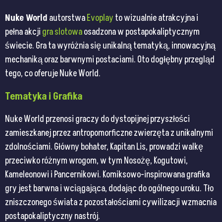
Nuke World
autorstwa
Evoplay
to wizualnie atrakcyjna i
pełna akcji
gra slotowa
osadzona w postapokaliptycznym
świecie. Gra ta wyróżnia się unikalną tematyką, innowacyjną
mechaniką oraz barwnymi postaciami. Oto dogłębny przegląd
tego, co oferuje Nuke World.
Tematyka i Grafika
Nuke World przenosi graczy do dystopijnej przyszłości
zamieszkanej przez antropomorficzne zwierzęta z unikalnymi
zdolnościami. Główny bohater, Kapitan Lis, prowadzi walkę
przeciwko różnym wrogom, w tym Nosożę, Kogutowi,
Kameleonowi i Pancernikowi. Komiksowo-inspirowana grafika
gry jest barwna i wciągająca, dodając do ogólnego uroku. Tło
zniszczonego świata z pozostałościami cywilizacji wzmacnia
postapokaliptyczny nastrój.