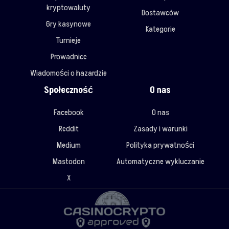
kryptowaluty
Dostawców
Gry kasynowe
Kategorie
Turnieje
Prowadnice
Wiadomości o hazardzie
Społeczność
O nas
Facebook
O nas
Reddit
Zasady i warunki
Medium
Polityka prywatności
Mastodon
Automatyczne wykluczanie
X