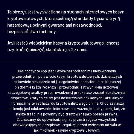
Ta pieczęć jest wyświetlana na stronach internetowych kasyn
kryptowalutowych, które spełniają standardy bycia witryną
hazardową z pełnymi gwarancjami niezawodności,
bezpieczeństwa i ochrony.
Jeśli jesteś właścicielem kasyna kryptowalutowego i chcesz
uzyskać tę pieczęć, skontaktuj się z nami.
Casinocrypto.app jest Twoim bezpośrednim i niezawodnym
przewodnikiem po świecie kasyn kryptowalutowych, działających
całkowicie niezależnie od jakiegokolwiek operatora gier. Na naszej
platformie każda recenzja i przewodnik jest wynikiem uczciwej i
szczegółowej analizy przeprowadzonej przez nasz zespół niezależnych
ekspertów, których celem jest dostarczanie dokładnych i aktualnych
informacji na temat hazardu kryptowalutowego online. Chociaż naszą
intencją jest edukowanie i informowanie, ważne jest, aby pamiętać, że
nasze treści nie powinny być traktowane jako porada prawna.
Zachęcamy do upewnienia się, że przestrzegasz wszystkich
obowiązujących przepisów i regulacji przed wzięciem udziału w
jakimkolwiek kasynie kryptowalutowym.