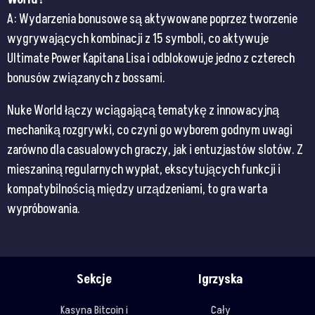
A: Wydarzenia bonusowe są aktywowane poprzez tworzenie
wygrywających kombinacji z 15 symboli, co aktywuje
Ultimate Power Kapitana Lisa i odblokowuje jedno z czterech
bonusów związanych z bossami.
Nuke World łączy wciągającą tematykę z innowacyjną
mechaniką rozgrywki, co czyni go wyborem godnym uwagi
zarówno dla casualowych graczy, jak i entuzjastów slotów. Z
mieszaniną regularnych wypłat, ekscytujących funkcji i
kompatybilnością między urządzeniami, to gra warta
wypróbowania.
Sekcje
Igrzyska
Kasyna Bitcoin i
Cały