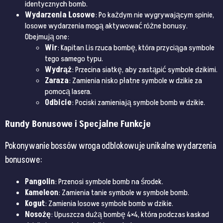
identycznych bomb.
Wydarzenia Losowe
: Po każdym nie wygrywającym spinie,
losowe wydarzenia mogą aktywować różne bonusy.
Obejmują one:
Wir
: Kapitan Lis rzuca bombę, która przyciąga symbole
tego samego typu.
Wydrąż
: Przecina siatkę, aby zastąpić symbole dzikimi.
Zaraza
: Zamienia nisko płatne symbole w dzikie za
pomocą lasera.
Odbicie
: Pociski zamieniają symbole bomb w dzikie.
Rundy Bonusowe i Specjalne Funkcje
Pokonywanie bossów wroga odblokowuje unikalne wydarzenia
bonusowe:
Pangolin
: Przenosi symbole bomb na środek.
Kameleon
: Zamienia tanie symbole w symbole bomb.
Kogut
: Zamienia losowe symbole bomb w dzikie.
Nosożę
: Upuszcza dużą bombę 4×4, która podczas kaskad