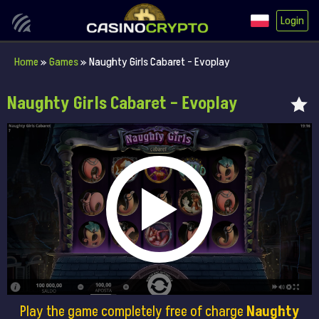
Login
Home
»
Games
»
Naughty Girls Cabaret – Evoplay
Naughty Girls Cabaret – Evoplay
Play the game completely free of charge
Naughty