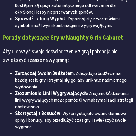
Dostępne są opcje automatycznego odtwarzania dla
określonej liczby nieprzerwanych spinów.
Sprawdź Tabelę Wypłat
: Zapoznaj się z wartościami
symboli i możliwymi kombinacjami wygrywającymi.
Porady dotyczące Gry w Naughty Girls Cabaret
Aby ulepszyć swoje doświadczenie z grą i potencjalnie
zwiększyć szanse na wygraną:
Zarządzaj Swoim Budżetem
: Zdecyduj o budżecie na
każdą sesję gry i trzymaj się go, aby uniknąć nadmiernego
wydawania.
Zrozumienie Linii Wygrywających
: Znajomość działania
linii wygrywających może pomóc Ci w maksymalizacji strategii
obstawiania.
Skorzystaj z Bonusów
: Wykorzystaj oferowane darmowe
spiny i bonusy, aby przedłużyć czas gry i zwiększyć swoje
wygrane.