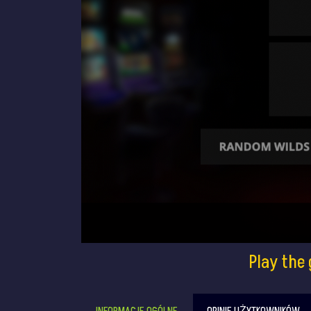
Play the