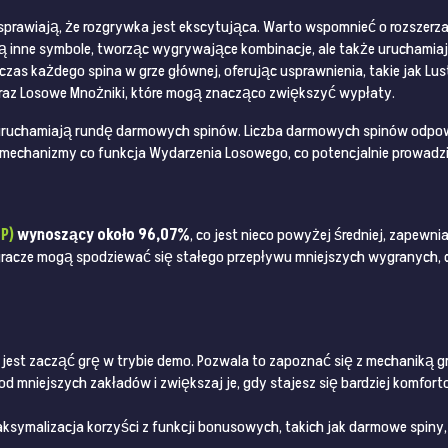
re sprawiają, że rozgrywka jest ekscytująca. Warto wspomnieć o rozszer
ują inne symbole, tworząc wygrywające kombinacje, ale także uruchamiaj
as każdego spina w grze głównej, oferując usprawnienia, takie jak Lu
oraz Losowe Mnożniki, które mogą znacząco zwiększyć wypłaty.
, uruchamiają rundę darmowych spinów. Liczba darmowych spinów odpow
mechanizmy co funkcja Wydarzenia Losowego, co potencjalnie prowadz
P)
wynoszący około 96,07%
, co jest nieco powyżej średniej, zapewn
 gracze mogą spodziewać się stałego przepływu mniejszych wygranych, co
 jest zacząć grę w trybie demo. Pozwala to zapoznać się z mechaniką 
 od mniejszych zakładów i zwiększaj je, gdy stajesz się bardziej komfor
aksymalizacja korzyści z funkcji bonusowych, takich jak darmowe spiny,