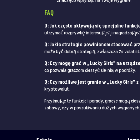
znacząco wpłynąć na Twoje wygrane.
FAQ
Q: Jak często aktywują się specjalne funkcj
utrzymać rozgrywkę interesującą i nagradzającą
Q: Jakie strategie powinienem stosować pr
może być dobrą strategią, zwłaszcza że volatilita
Q: Czy mogę grać w „Lucky Girls” na urządz
co pozwala graczom cieszyć się nią w podróży.
Q: Czy możliwe jest granie w „Lucky Girls” 
kryptowalut.
Przyjmując te funkcje i porady, gracze mogą cie
zabawy, czy w poszukiwaniu dużych wygranych, t