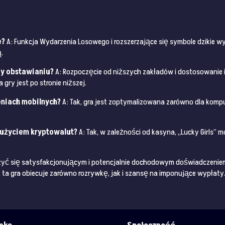
e?
A: Funkcja Wydarzenia Losowego i rozszerzające się symbole dzikie w
.
zy obstawianiu?
A: Rozpoczęcie od niższych zakładów i dostosowanie ic
 gry jest po stronie niższej.
eniach mobilnych?
A: Tak, gra jest zoptymalizowana zarówno dla kompu
z użyciem kryptowalut?
A: Tak, w zależności od kasyna, „Lucky Girls” 
szyć się satysfakcjonującym i potencjalnie dochodowym doświadczeniem z
a gra obiecuje zarówno rozrywkę, jak i szansę na imponujące wypłaty