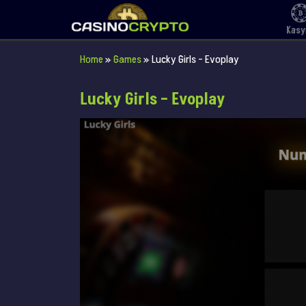
Kasy
Home
»
Games
»
Lucky Girls – Evoplay
Lucky Girls – Evoplay