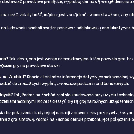
sz obstawiać prawdziwe pieniądze, wypróbuj darmową wersję demonstrac
u na niską volatylność, mądrze jest zarządzać swoimi stawkami, aby u
ię na lądowaniu symboli scatter, ponieważ odblokowują one lukratywn
rmo?
Tak, dostępna jest wersja demonstracyjna, która pozwala grać bez
ęciem gry na prawdziwe stawki​​.
ż na Zachód?
Chociaż konkretne informacje dotyczące maksymalnej wyg
adzić do znaczących wypłat, zwłaszcza podczas rund bonusowych​​.
lnych?
Tak, Podróż na Zachód została zbudowana przy użyciu technologi
zeniami mobilnymi. Możesz cieszyć się tą grą na różnych urządzeniach, ni
wiadcz połączenia tradycyjnej narracji z nowoczesną rozgrywką kasyn
a z grą slotową, Podróż na Zachód oferuje przekonujące połączenie opow