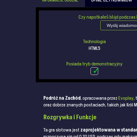
INFORMACJE OGÓLNE
OPINIE UŻYTKOWNIKÓW
Czy napotkałeś błąd podczas 
Wyślij wiadomo
Technologia
HTML5
Posiada tryb demonstracyjny
Podróż na Zachód
, opracowana przez
Evoplay
,
oraz dobrze znanych postaciach, takich jak Król 
Rozgrywka i Funkcje
Ta gra slotowa jest
zaprojektowana w standar
rozpoczyna się od 0,20 USD, podczas gdy maksym