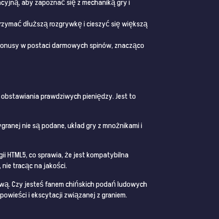
yjną, aby zapoznać się z mechaniką gry i
trzymać dłuższą rozgrywkę i cieszyć się większą
e bonusy w postaci darmowych spinów, znacząco
 obstawiania prawdziwych pieniędzy. Jest to
ranej nie są podane, układ gry z mnożnikami i
i HTML5, co sprawia, że jest kompatybilna
e tracąc na jakości​​.
ową. Czy jesteś fanem chińskich podań ludowych
ieści i ekscytacji związanej z graniem​​.