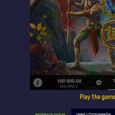
Play the game