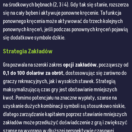
na środkowych bębnach (2, 3 i 4). Gdy tak się stanie, rozszerza
się na cały bęben i aktywuje ponowne kręcenie. Ta funkcja
ponownego kręcenia może aktywować do trzech kolejnych
ponownych kręceń, jeśli podczas ponownych kręceń pojawią
się dodatkowe symbole dzikie​​​​​​​​.
Strategia Zakładów
Gra pozwala na szeroki zakres
opcji zakładów
, począwszy od
0,1 do 100 dolarów za obrót
, dostosowując się zarówno do
graczy rekreacyjnych, jak i wysokich stawek. Strategią
maksymalizującą czas gry jest obstawianie mniejszych
kwot. Pomimo potencjału na znaczne wypłaty, szanse na
uzyskanie dużych kombinacji symboli są stosunkowo niskie,
dlatego zarządzanie kapitałem poprzez stawianie mniejszych
zakładów może przedłużyć doświadczenie z grą i zwiększyć
szanse na wygraną w dłuższej perspektywie czasowej​​.