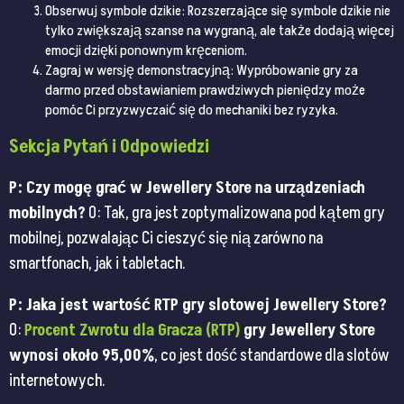
Obserwuj symbole dzikie: Rozszerzające się symbole dzikie nie
tylko zwiększają szanse na wygraną, ale także dodają więcej
emocji dzięki ponownym kręceniom.
Zagraj w wersję demonstracyjną: Wypróbowanie gry za
darmo przed obstawianiem prawdziwych pieniędzy może
pomóc Ci przyzwyczaić się do mechaniki bez ryzyka​​.
Sekcja Pytań i Odpowiedzi
P: Czy mogę grać w Jewellery Store na urządzeniach
mobilnych?
O: Tak, gra jest zoptymalizowana pod kątem gry
mobilnej, pozwalając Ci cieszyć się nią zarówno na
smartfonach, jak i tabletach​​.
P: Jaka jest wartość RTP gry slotowej Jewellery Store?
O:
Procent Zwrotu dla Gracza (RTP)
gry Jewellery Store
wynosi około 95,00%
, co jest dość standardowe dla slotów
internetowych​​.