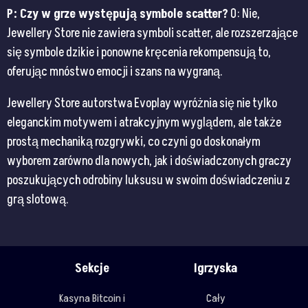
P: Czy w grze występują symbole scatter?
O: Nie,
Jewellery Store nie zawiera symboli scatter, ale rozszerzające
się symbole dzikie i ponowne kręcenia rekompensują to,
oferując mnóstwo emocji i szans na wygraną​​.
Jewellery Store autorstwa Evoplay wyróżnia się nie tylko
eleganckim motywem i atrakcyjnym wyglądem, ale także
prostą mechaniką rozgrywki, co czyni go doskonałym
wyborem zarówno dla nowych, jak i doświadczonych graczy
poszukujących odrobiny luksusu w swoim doświadczeniu z
grą slotową.
Sekcje
Igrzyska
Kasyna Bitcoin i
Cały