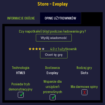
Store – Evoplay
INFORMACJE OGÓLNE
OPINIE UŻYTKOWNIKÓW
Czy napotkałeś błąd podczas ładowania gry?
Wyślij wiadomość
★★★★★
★★★★★
4.0
z
1
użytkownik
Oceń tę grę
Technologia
Dostawca
Rodzaj gry
HTML5
Evoplay
Slots
Wsparcie dla
Posiada tryb
urządzeń
Ma darmowe spiny
demonstracyjny
przenośnych