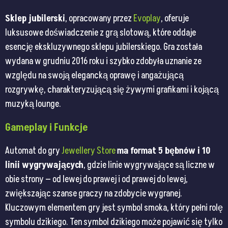
Sklep jubilerski
, opracowany przez
Evoplay
, oferuje
luksusowe doświadczenie z grą slotową, które oddaje
esencję ekskluzywnego sklepu jubilerskiego. Gra została
wydana w grudniu 2016 roku i szybko zdobyła uznanie ze
względu na swoją elegancką oprawę i angażującą
rozgrywkę, charakteryzującą się żywymi grafikami i kojącą
muzyką lounge.
Gameplay i Funkcje
Automat do gry
Jewellery Store
ma format 5 bębnów i 10
linii wygrywających
, gdzie linie wygrywające są liczne w
obie strony — od lewej do prawej i od prawej do lewej,
zwiększając szanse graczy na zdobycie wygranej.
Kluczowym elementem gry jest symbol smoka, który pełni rolę
symbolu dzikiego. Ten symbol dzikiego może pojawić się tylko