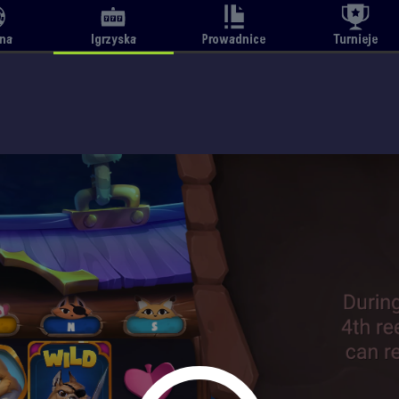
na
Igrzyska
Prowadnice
Turnieje