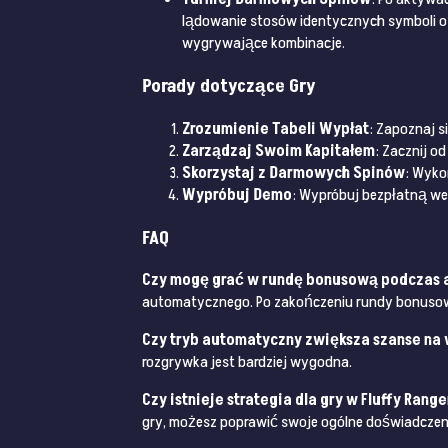
lądowanie stosów identycznych symboli o 
wygrywające kombinacje.
Porady dotyczące Gry
Zrozumienie Tabeli Wypłat
: Zapoznaj s
Zarządzaj Swoim Kapitałem
: Zacznij o
Skorzystaj z Darmowych Spinów
: Wyko
Wypróbuj Demo
: Wypróbuj bezpłatną we
FAQ
Czy mogę grać w rundę bonusową podczas 
automatycznego. Po zakończeniu rundy bonusow
Czy tryb automatyczny zwiększa szanse na
rozgrywka jest bardziej wygodna.
Czy istnieje strategia dla gry w Fluffy Range
gry, możesz poprawić swoje ogólne doświadczeni