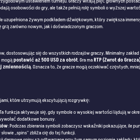
przygodowym ustawieniem turnieju. Graczy witają pięć głównych postaci
 dodają osobowości do gry, ale także pełnią rolę symboli o wyższej wart
nale uzupełniona żywym podkładem dźwiękowym, który zwiększa immersyjn
się grą zarówno nowym, jak i doświadczonym graczom.
ładów, dostosowując się do wszystkich rodzajów graczy. Minimalny zakład
ze mogą
postawić aż 500 USD za obrót
. Gra ma
RTP (Zwrot do Gracz
ej zmiennością
. Oznacza to, że gracze mogą oczekiwać częstych, mnie
cjami, które utrzymują ekscytującą rozgrywkę:
 Ta funkcja aktywuje się, gdy symbole o wysokiej wartości lądują w okre
e wywołać dodatkowe bonusy.
ików
: Podczas zbierania symboli zobaczysz wskaźniki pokazujące, ile 
łowie „spins” zbliża cię do tej funkcji.
cji darmowe spiny są odtwarzane przy tym samym poziomie zakładu, kt