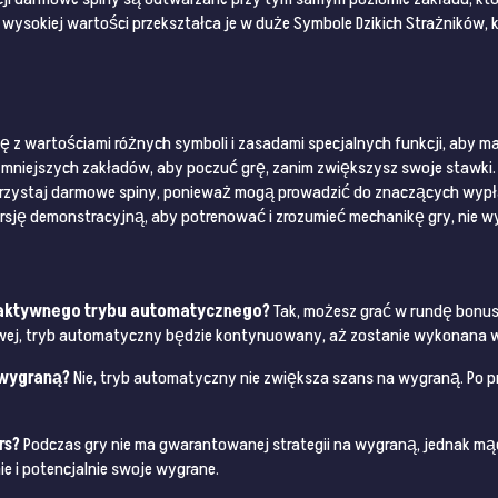
wysokiej wartości przekształca je w duże Symbole Dzikich Strażników, 
ię z wartościami różnych symboli i zasadami specjalnych funkcji, aby
d mniejszych zakładów, aby poczuć grę, zanim zwiększysz swoje stawki.
rzystaj darmowe spiny, ponieważ mogą prowadzić do znaczących wypł
rsję demonstracyjną, aby potrenować i zrozumieć mechanikę gry, nie 
aktywnego trybu automatycznego?
Tak, możesz grać w rundę bonu
ej, tryb automatyczny będzie kontynuowany, aż zostanie wykonana wc
 wygraną?
Nie, tryb automatyczny nie zwiększa szans na wygraną. Po pr
rs?
Podczas gry nie ma gwarantowanej strategii na wygraną, jednak mąd
e i potencjalnie swoje wygrane.