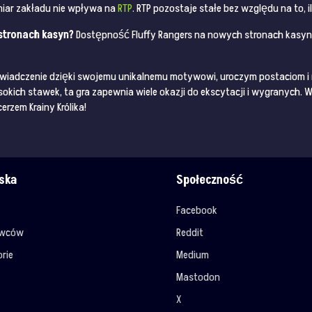
miar zakładu nie wpływa na
RTP
. RTP pozostaje stałe bez względu na to, i
stronach kasyn?
Dostępność Fluffy Rangers na nowych stronach kasyn za
świadczenie dzięki swojemu unikalnemu motywowi, uroczym postaciom i
ich stawek, ta gra zapewnia wiele okazji do ekscytacji i wygranych. Wi
erzem Krainy Królika!
yska
Społeczność
Facebook
awców
Reddit
rie
Medium
Mastodon
X