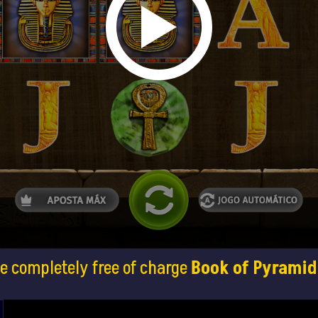
e completely free of charge
Book of Pyramid