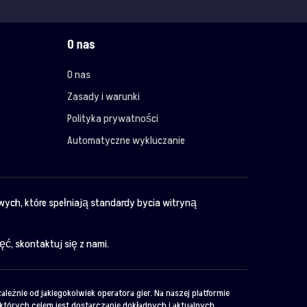
O nas
O nas
Zasady i warunki
Polityka prywatności
Automatyczne wykluczanie
ych, które spełniają standardy bycia witryną
ć, skontaktuj się z nami.
żnie od jakiegokolwiek operatora gier. Na naszej platformie
których celem jest dostarczanie dokładnych i aktualnych