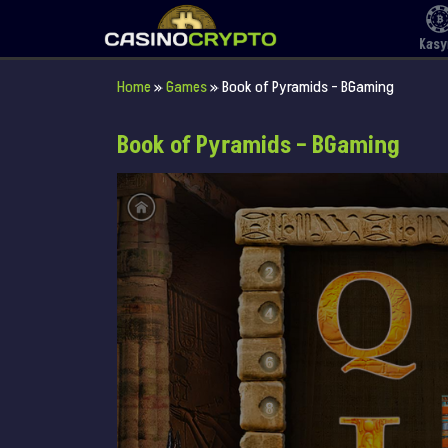
Kasy
Home
»
Games
»
Book of Pyramids – BGaming
Book of Pyramids – BGaming