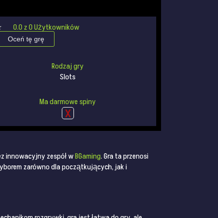
★
★
0.0
z
0
Użytkowników
Oceń tę grę
Rodzaj gry
Slots
Ma darmowe spiny
ez innowacyjny zespół w
BGaming
. Gra ta przenosi
yborem zarówno dla początkujących, jak i
chanikom rozgrywki, gra jest łatwa do gry, ale