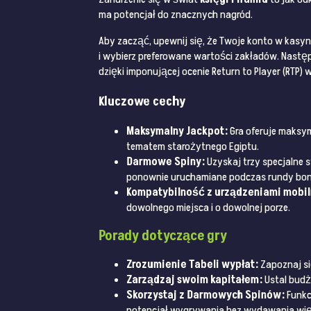
ma potencjał do znacznych nagród.
Aby zacząć, upewnij się, że Twoje konto w kasy
i wybierz preferowane wartości zakładów. Następn
dzięki imponującej ocenie Return to Player (RTP)
Kluczowe cechy
Maksymalny Jackpot:
Gra oferuje maksy
tematem starożytnego Egiptu.
Darmowe Spiny:
Uzyskaj trzy specjalne
ponownie uruchamiane podczas rundy bon
Kompatybilność z urządzeniami mobil
dowolnego miejsca i o dowolnej porze.
Porady dotyczące gry
Zrozumienie Tabeli wypłat:
Zapoznaj si
Zarządzaj swoim kapitałem:
Ustal budże
Skorzystaj z Darmowych Spinów:
Funkc
potencjał wygrywania bez wydawania więc