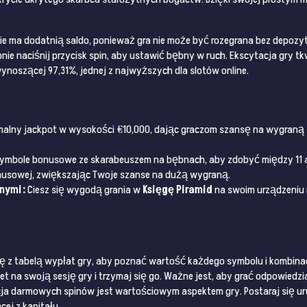
nie ma dodatnią saldo, ponieważ gra nie może być rozegrana bez depozy
ie naciśnij przycisk spin, aby ustawić bębny w ruch. Ekscytacja gry tkw
 wynoszącej 97,31%, jednej z najwyższych dla slotów online.
malny jackpot w wysokości €10,000, dając graczom szansę na wygraną 
 symbole bonusowe ze skarabeuszem na bębnach, aby zdobyć między 11 
usowej, zwiększając Twoje szanse na dużą wygraną.
nymi:
Ciesz się wygodą grania w
Księgę Piramid
na swoim urządzeniu 
ę z tabelą wypłat gry, aby poznać wartość każdego symbolu i kombinacj
t na swoją sesję gry i trzymaj się go. Ważne jest, aby grać odpowiedzial
ja darmowych spinów jest wartościowym aspektem gry. Postaraj się u
ej z kapitału.