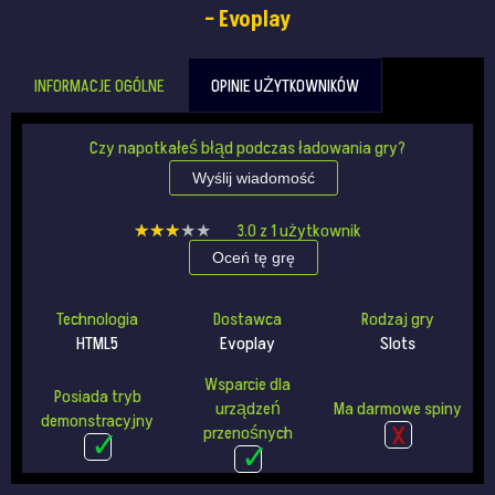
– Evoplay
INFORMACJE OGÓLNE
OPINIE UŻYTKOWNIKÓW
Czy napotkałeś błąd podczas ładowania gry?
Wyślij wiadomość
★★★★★
★★★★★
3.0
z
1
użytkownik
Oceń tę grę
Technologia
Dostawca
Rodzaj gry
HTML5
Evoplay
Slots
Wsparcie dla
Posiada tryb
urządzeń
Ma darmowe spiny
demonstracyjny
przenośnych