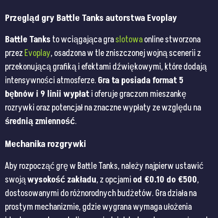
Przegląd gry Battle Tanks autorstwa Evoplay
Battle Tanks
to wciągająca gra
slotowa
online stworzona
przez
Evoplay
, osadzona w tle zniszczonej wojną scenerii z
przekonującą grafiką i efektami dźwiękowymi, które dodają
intensywności atmosferze.
Gra ta posiada format 5
bębnów i 9 linii wypłat
i oferuje graczom mieszankę
rozrywki oraz potencjał na znaczne wypłaty ze względu na
średnią zmienność
.
Mechanika rozgrywki
Aby rozpocząć grę w Battle Tanks, należy najpierw ustawić
swoją
wysokość zakładu
, z opcjami
od €0.10 do €500
,
dostosowanymi do różnorodnych budżetów. Gra działa na
prostym mechanizmie, gdzie wygrana wymaga ułożenia