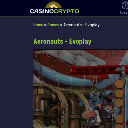
Kasy
Home
»
Games
»
Aeronauts – Evoplay
Aeronauts – Evoplay