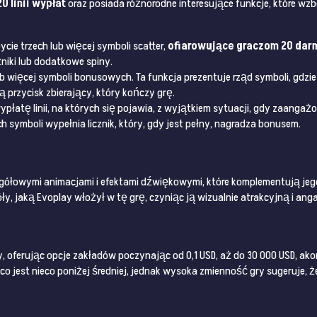
0 linii wypłat
oraz posiada różnorodne interesujące funkcje, które wz
cie trzech lub więcej symboli scatter,
ofiarowujące graczom 20 da
iki lub dodatkowe spiny.
ub więcej symboli bonusowych. Ta funkcja prezentuje rząd symboli, g
 przycisk zbierający, który kończy grę.
płatę linii, na których się pojawia, z wyjątkiem sytuacji, gdy zaangaż
ch symboli wypełnia licznik, który, gdy jest pełny, nagradza bonusem.
gółowymi animacjami i efektami dźwiękowymi, które komplementują je
y, jaką Evoplay włożył w tę grę, czyniąc ją wizualnie atrakcyjną i ang
y, oferując opcje zakładów poczynając od 0,1 USD, aż do 30 000 USD, ako
, co jest nieco poniżej średniej, jednak wysoka zmienność gry sugeruje