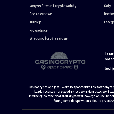
Kasyna Bitcoin i kryptowaluty
Cały
Gry kasynowe
Dost
Turnieje
Katego
Prowadnice
Wiadomości o hazardzie
Ta pi
hazar
Jeśli
Casinocrypto.app jest Twoim bezpośrednim i niezawodnym prz
każda recenzja i przewodnik jest wynikiem uczciwej i s
informacji na temat hazardu kryptowalutowego online. Choci
Zachęcamy do upewnienia się, że przestrz