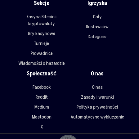
Sekcje
Igrzyska
Kasyna Bitcoin i
Cały
kryptowaluty
Dostawców
Gry kasynowe
Kategorie
Turnieje
Prowadnice
Wiadomości o hazardzie
Społeczność
O nas
Facebook
O nas
Reddit
Zasady i warunki
Medium
Polityka prywatności
Mastodon
Automatyczne wykluczanie
X