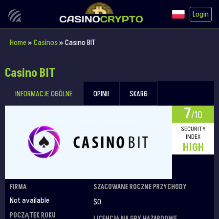
Login
Home
»
Casinos
»
Casino BIT
Casino BIT
INFORMACJE OGÓLNE
OPINII
SKARG
7
/10
SECURITY
INDEX
HIGH
FIRMA
SZACOWANE ROCZNE PRZYCHODY
Not available
$0
POCZĄTEK ROKU
LICENCJA NA GRY HAZARDOWE