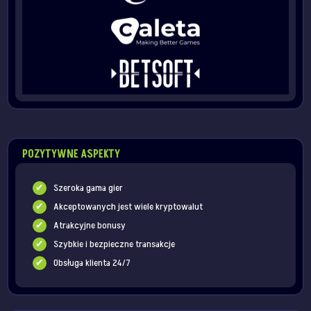
POZYTYWNE ASPEKTY
Szeroka gama gier
Akceptowanych jest wiele kryptowalut
Atrakcyjne bonusy
Szybkie i bezpieczne transakcje
Obsługa klienta 24/7