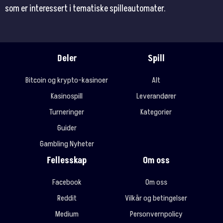
som er interessert i tematiske spilleautomater.
Deler
Spill
Bitcoin og krypto-kasinoer
Alt
Kasinospill
Leverandører
Turneringer
Kategorier
Guider
Gambling Nyheter
Fellesskap
Om oss
Facebook
Om oss
Reddit
Vilkår og betingelser
Medium
Personvernpolicy