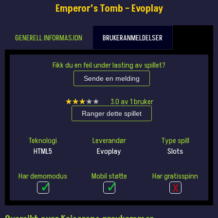
Emperor’s Tomb – Evoplay
GENERELL INFORMASJON
BRUKERANMELDELSER
Fikk du en feil under lasting av spillet?
Sende en melding
★★★★★
★★★★★
3.0
av
1
bruker
Ranger dette spillet
Teknologi
Leverandør
Type spill
HTML5
Evoplay
Slots
Har demomodus
Mobil støtte
Har gratisspinn