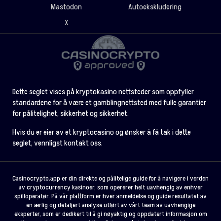
Mastodon
Autoekskludering
X
Dette seglet vises på kryptokasino nettsteder som oppfyller
standardene for å være et gamblingnettsted med fulle garantier
for pålitelighet, sikkerhet og sikkerhet.
Hvis du er eier av et kryptocasino og ønsker å få tak i dette
seglet, vennligst kontakt oss.
Casinocrypto.app er din direkte og pålitelige guide for å navigere i verden
av cryptocurrency kasinoer, som opererer helt uavhengig av enhver
spilloperatør. På vår plattform er hver anmeldelse og guide resultatet av
en ærlig og detaljert analyse utført av vårt team av uavhengige
eksperter, som er dedikert til å gi nøyaktig og oppdatert informasjon om