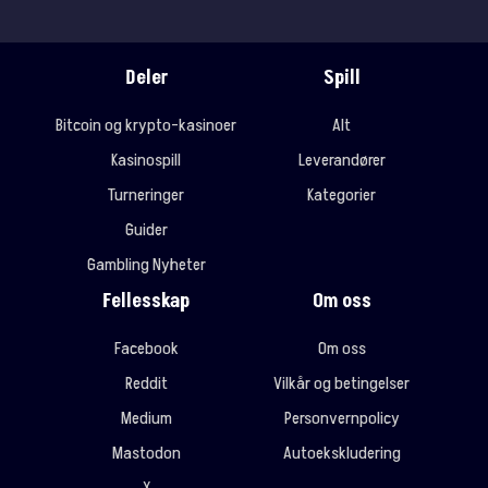
Deler
Spill
Bitcoin og krypto-kasinoer
Alt
Kasinospill
Leverandører
Turneringer
Kategorier
Guider
Gambling Nyheter
Fellesskap
Om oss
Facebook
Om oss
Reddit
Vilkår og betingelser
Medium
Personvernpolicy
Mastodon
Autoekskludering
X