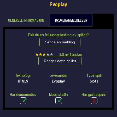
Evoplay
GENERELL INFORMASJON
BRUKERANMELDELSER
Fikk du en feil under lasting av spillet?
Sende en melding
★★★★★
★★★★★
3.0
av
1
bruker
Ranger dette spillet
Teknologi
Leverandør
Type spill
HTML5
Evoplay
Slots
Har demomodus
Mobil støtte
Har gratisspinn