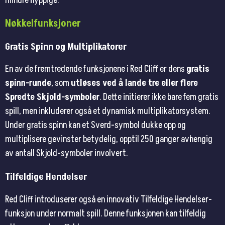
mindre hyppige.
Nøkkelfunksjoner
Gratis Spinn og Multiplikatorer
En av de fremtredende funksjonene i Red Cliff er dens
gratis
spinn-runde
, som
utløses ved å lande tre eller flere
Spredte Skjold-symboler
. Dette initierer ikke bare fem gratis
spill, men inkluderer også et dynamisk multiplikatorsystem.
Under gratis spinn kan et Sverd-symbol dukke opp og
multiplisere gevinster betydelig, opptil 250 ganger avhengig
av antall Skjold-symboler involvert.
Tilfeldige Hendelser
Red Cliff introduserer også en innovativ Tilfeldige Hendelser-
funksjon under normalt spill. Denne funksjonen kan tilfeldig