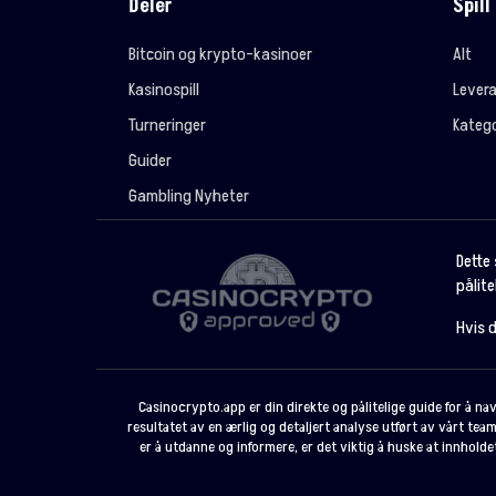
Deler
Spill
Bitcoin og krypto-kasinoer
Alt
Kasinospill
Lever
Turneringer
Katego
Guider
Gambling Nyheter
Dette
pålite
Hvis d
Casinocrypto.app er din direkte og pålitelige guide for å n
resultatet av en ærlig og detaljert analyse utført av vårt te
er å utdanne og informere, er det viktig å huske at innholdet 