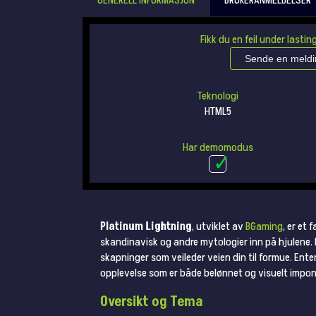
GENERELL INFORMASJON
BRUKERANMELDELSER
Fikk du en feil under lasting
Sende en meldi
Teknologi
HTML5
Har demomodus
Platinum Lightning
, utviklet av
BGaming
, er et
skandinavisk og andre mytologier inn på hjulene. 
skapninger som veileder veien din til formue. Ente
opplevelse som er både belønnet og visuelt impo
Oversikt og Tema