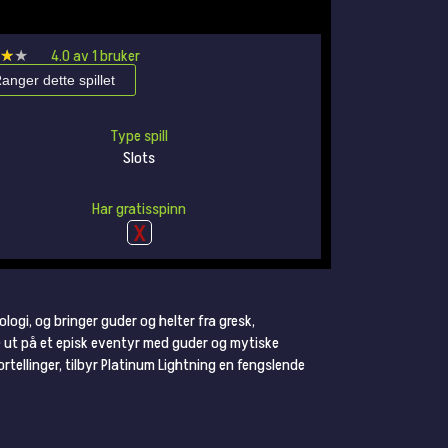
★★
★★
4.0
av
1
bruker
anger dette spillet
Type spill
Slots
Har gratisspinn
ologi, og bringer guder og helter fra gresk,
ge ut på et episk eventyr med guder og mytiske
rtellinger, tilbyr Platinum Lightning en fengslende