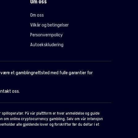
Om oss
Om oss
Vilkår og betingelser
Personvernpolicy
Autoekskludering
 være et gamblingnettsted med fulle garantier for
ontakt oss.
 spilloperatør. På vår plattform er hver anmeldelse og guide
asjon om online cryptocurrency gambling. Selv om vår intensjon
erholder alle gjeldende lover og forskrifter før du deltar i et