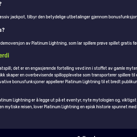
?
ressiv jackpot, tilbyr den betydelige utbetalinger gjennom bonusfunksjo
is?
n demoversjon av Platinum Lightning, som lar spillere prøve spillet gratis f
erdi
atspill; det er en engasjerende fortelling vevd inn i stoffet av gamle my
kk skaper en overbevisende spillopplevelse som transporterer spillere til
tive bonusfunksjoner appellerer Platinum Lightning til et bredt publikum, 
tinum Lightning er å legge ut på et eventyr, nyte mytologien og, viktigst 
en mytiske reisen, lover Platinum Lightning en episk historie spunnet med