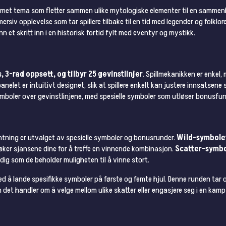
ormet tema som fletter sammen ulike mytologiske elementer til en sammenh
ersiv opplevelse som tar spillere tilbake til en tid med legender og folklo
 et skritt inn i en historisk fortid fylt med eventyr og mystikk.
s, 3-rad oppsett, og tilbyr 25 gevinstlinjer
. Spillmekanikken er enkel,
anelet er intuitivt designet, slik at spillere enkelt kan justere innsatsene
ymboler over gevinstlinjene, med spesielle symboler som utløser bonusfun
htning er utvalget av spesielle symboler og bonusrunder.
Wild-symbole
øker sjansene dine for å treffe en vinnende kombinasjon.
Scatter-symbo
dig som de beholder muligheten til å vinne stort.
ed å lande spesifikke symboler på første og femte hjul. Denne runden tar of
n det handler om å velge mellom ulike skatter eller engasjere seg i en ka