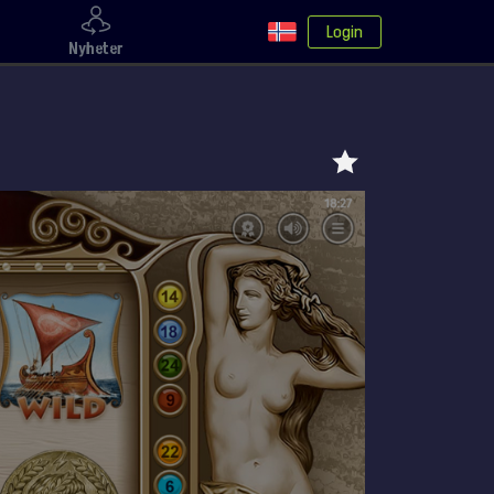
Login
Nyheter