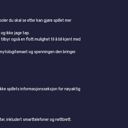
boler du skal se etter kan gjøre spillet mer
g og ikke jage tap.
 tilbyr også en flott mulighet til å bli kjent med
d mytologitemaet og spenningen den bringer.
ekke spillets informasjonsseksjon for nøyaktig
r, inkludert smarttelefoner og nettbrett.