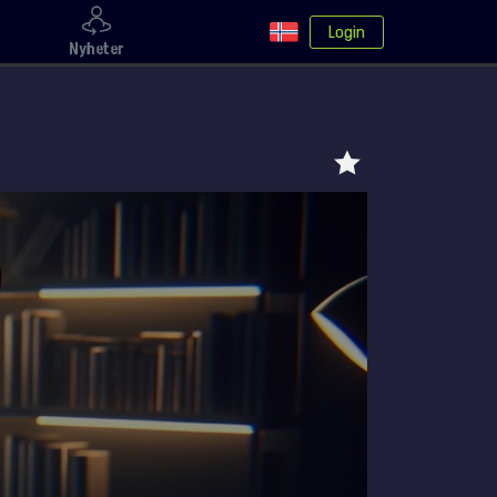
Login
Nyheter