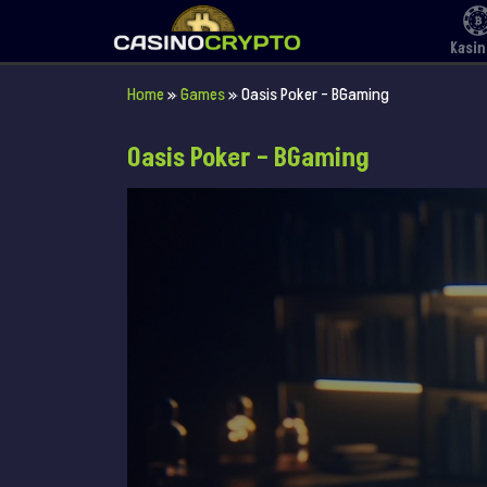
Kasin
Home
»
Games
»
Oasis Poker – BGaming
Oasis Poker – BGaming