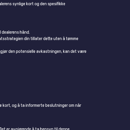
alerens synlige kort og den spesifikke
il dealerens hånd.
atsstrategien din tillater dette uten å tømme
diggjør den potensielle avkastningen, kan det være
e kort, og å ta informerte beslutninger om når
 Det er avgjørende å ta hensyn til denne