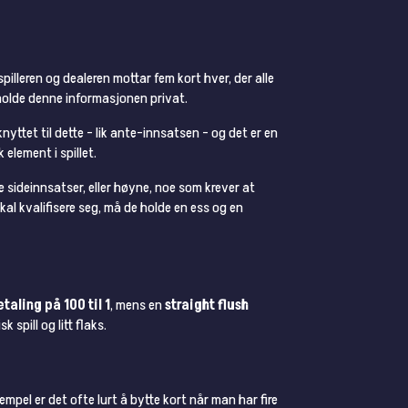
illeren og dealeren mottar fem kort hver, der alle
å holde denne informasjonen privat.
nyttet til dette – lik ante-innsatsen – og det er en
element i spillet.
 sideinnsatser, eller høyne, noe som krever at
al kvalifisere seg, må de holde en ess og en
etaling på 100 til 1
, mens en
straight flush
spill og litt flaks.
empel er det ofte lurt å bytte kort når man har fire