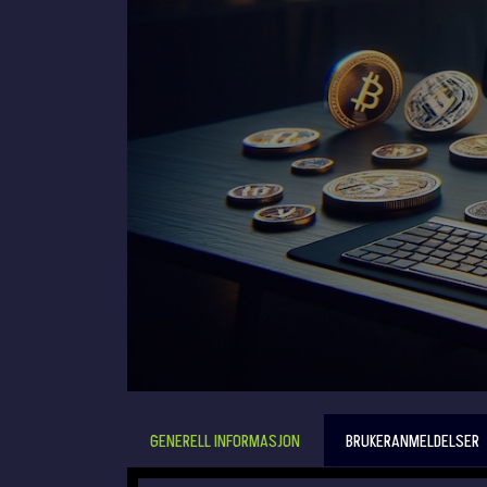
GENERELL INFORMASJON
BRUKERANMELDELSER