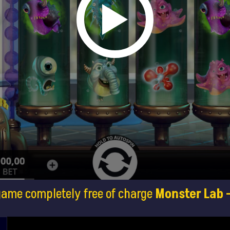
game completely free of charge
Monster Lab 