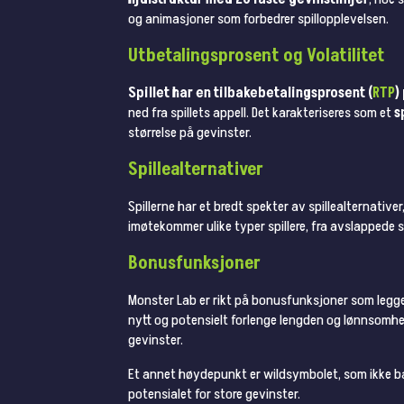
og animasjoner som forbedrer spillopplevelsen.
Utbetalingsprosent og Volatilitet
Spillet har en tilbakebetalingsprosent (
RTP
)
ned fra spillets appell. Det karakteriseres som et
s
størrelse på gevinster.
Spillealternativer
Spillerne har et bredt spekter av spillealternativer
imøtekommer ulike typer spillere, fra avslappede spi
Bonusfunksjoner
Monster Lab er rikt på bonusfunksjoner som legger 
nytt og potensielt forlenge lengden og lønnsomhete
gevinster.
Et annet høydepunkt er wildsymbolet, som ikke ba
potensialet for store gevinster.