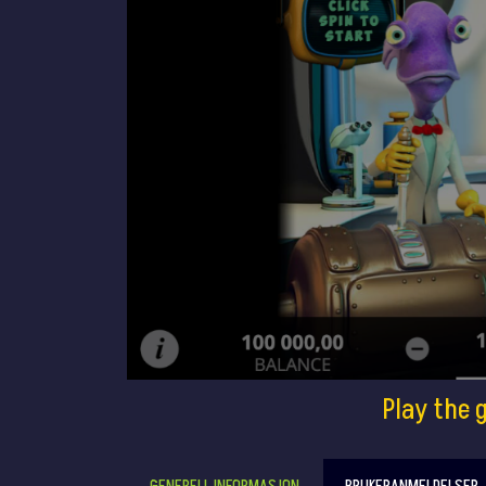
Play the 