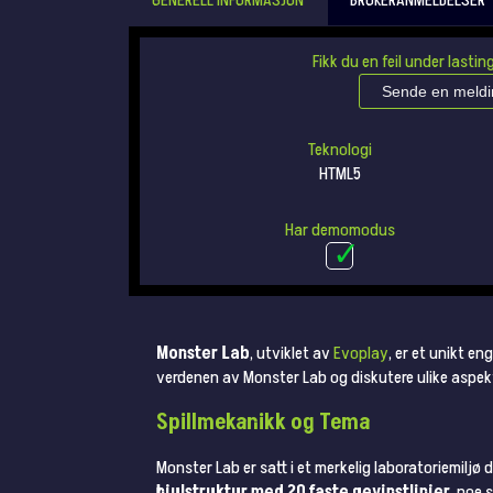
GENERELL INFORMASJON
BRUKERANMELDELSER
Fikk du en feil under lasting
Sende en meldi
Teknologi
HTML5
Har demomodus
Monster Lab
, utviklet av
Evoplay
, er et unikt e
verdenen av Monster Lab og diskutere ulike aspekte
Spillmekanikk og Tema
Monster Lab er satt i et merkelig laboratoriemiljø 
hjulstruktur med 20 faste gevinstlinjer
, noe 