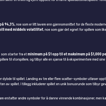
 på 94,3%
, noe som er litt lavere enn gjennomsnittet for de fleste modern
pill med middels volatilitet
, noe som gjør det egnet for spillere som l
, som starter fra et
minimum på $1 opp til et maksimum på $1,000 pe
llere til storspillere, og tilbyr alle en sjanse til å eksperimentere med sine
dybde til spillet. Landing av tre eller flere scatter-symboler utløser opp
n av spillet. I tillegg inkluderer spillet en unik bonusrunde som tilbyr g
re erstatter andre symboler for å danne vinnende kombinasjoner, men ka