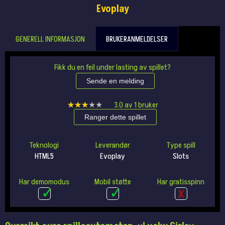
Evoplay
GENERELL INFORMASJON
BRUKERANMELDELSER
Fikk du en feil under lasting av spillet?
Sende en melding
★★★★★
★★★★★
3.0
av
1
bruker
Ranger dette spillet
Teknologi
Leverandør
Type spill
HTML5
Evoplay
Slots
Har demomodus
Mobil støtte
Har gratisspinn