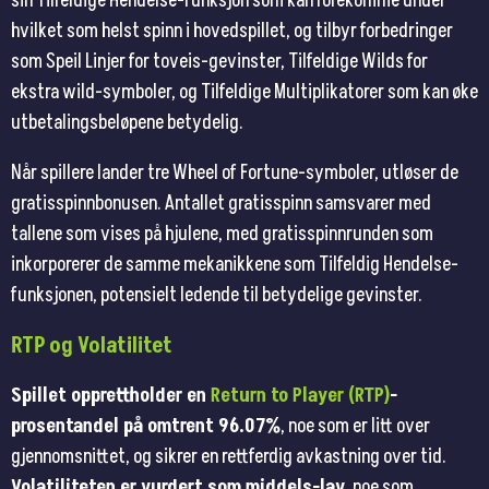
sin Tilfeldige Hendelse-funksjon som kan forekomme under
hvilket som helst spinn i hovedspillet, og tilbyr forbedringer
som Speil Linjer for toveis-gevinster, Tilfeldige Wilds for
ekstra wild-symboler, og Tilfeldige Multiplikatorer som kan øke
utbetalingsbeløpene betydelig.
Når spillere lander tre Wheel of Fortune-symboler, utløser de
gratisspinnbonusen. Antallet gratisspinn samsvarer med
tallene som vises på hjulene, med gratisspinnrunden som
inkorporerer de samme mekanikkene som Tilfeldig Hendelse-
funksjonen, potensielt ledende til betydelige gevinster.
RTP og Volatilitet
Spillet opprettholder en
Return to Player (RTP)
-
prosentandel på omtrent 96.07%
, noe som er litt over
gjennomsnittet, og sikrer en rettferdig avkastning over tid.
Volatiliteten er vurdert som middels-lav
, noe som