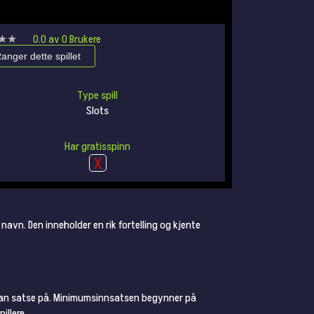
★★
★★
0.0
av
0
Brukere
anger dette spillet
Type spill
Slots
Har gratisspinn
avn. Den inneholder en rik fortelling og kjente
kan satse på. Minimumsinnsatsen begynner på
re​​​​.