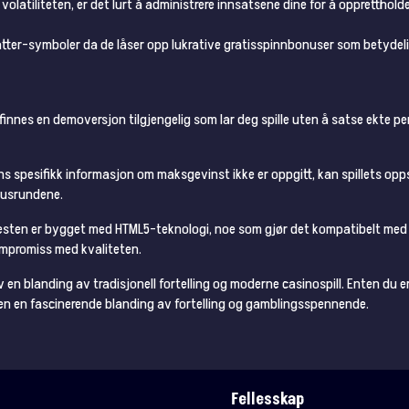
volatiliteten, er det lurt å administrere innsatsene dine for å opprettholde
atter-symboler da de låser opp lukrative gratisspinnbonuser som betydel
finnes en demoversjon tilgjengelig som lar deg spille uten å satse ekte peng
s spesifikk informasjon om maksgevinst ikke er oppgitt, kan spillets opps
usrundene​​.
 Vesten er bygget med HTML5-teknologi, noe som gjør det kompatibelt med
mpromiss med kvaliteten​​.
v en blanding av tradisjonell fortelling og moderne casinospill. Enten du er 
sten en fascinerende blanding av fortelling og gamblingsspennende​​.
Fellesskap