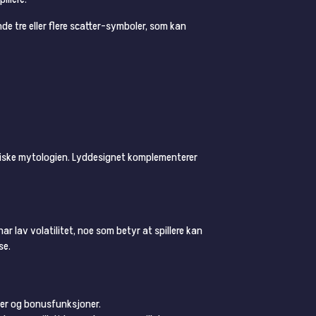
de tre eller flere scatter-symboler, som kan
inesiske mytologien. Lyddesignet komplementerer
r lav volatilitet, noe som betyr at spillere kan
​​.
kker og bonusfunksjoner.