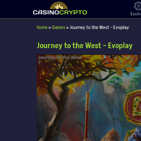
Kasin
Home
»
Games
»
Journey to the West – Evoplay
Journey to the West – Evoplay