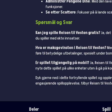
Administrer Pengene Dine
: Med den lave 
funksjoner.
Se etter Scattere
: Fokuser på å lande sc
Spørsmål og Svar
Kan jeg spille Reisen til Vesten gratis?
Ja, det 
du spiller med ekte innsatser​​.
Hva er maksgevinsten i Reisen til Vesten?
Men
føre til betydelige utbetalinger, spesielt under bon
Er spillet tilgjengelig på mobil?
Ja, Reisen til
nyte dette spillet på ulike enheter uten å gå på ko
Dyk gjerne ned i dette fortryllende spillet og opple
engasjerende spillopplevelse, tilbyr Reisen til Ve
Deler
Spill