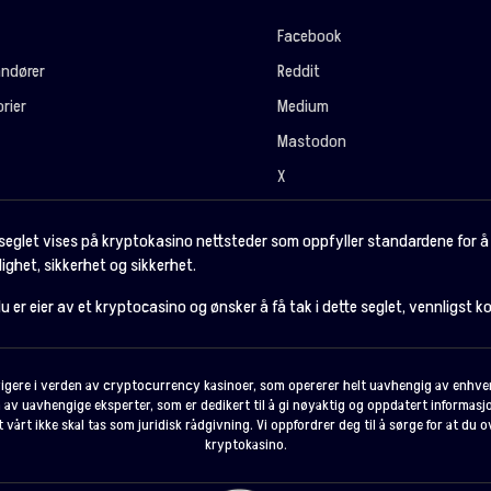
Facebook
andører
Reddit
rier
Medium
Mastodon
X
 seglet vises på kryptokasino nettsteder som oppfyller standardene for å
lighet, sikkerhet og sikkerhet.
u er eier av et kryptocasino og ønsker å få tak i dette seglet, vennligst k
avigere i verden av cryptocurrency kasinoer, som opererer helt uavhengig av enhver
am av uavhengige eksperter, som er dedikert til å gi nøyaktig og oppdatert inform
vårt ikke skal tas som juridisk rådgivning. Vi oppfordrer deg til å sørge for at du ov
kryptokasino.